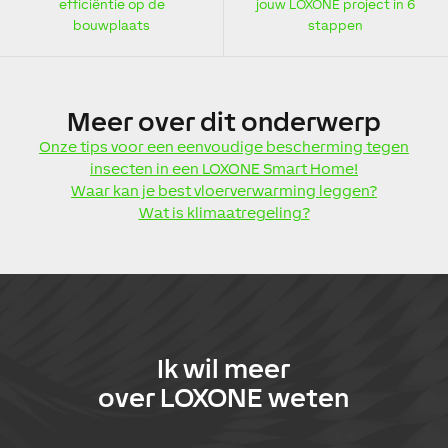
efficiëntie op de
jouw LOXONE project in 6
bouwplaats
stappen
Meer
over dit onderwerp
Onze tips voor een eenvoudige bescherming tegen
insecten in een LOXONE Smart Home!
Waar kan je best vloerverwarming leggen?
Wat is klimaatregeling?
Ik wil meer
over
LOXONE
weten