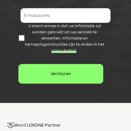
E
-
m
D
U stemt ermee in dat uw informatie zal
a
a
i
worden gebruikt om uw verzoek te
t
l
verwerken. Informatie en
a
a
herroepingsinstructies zijn te vinden in het
b
d
privacybeleid
.
e
r
s
e
c
s
h
e
r
m
i
n
g
Word LOXONE Partner