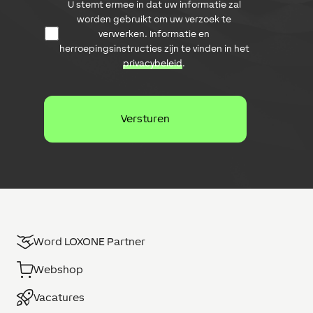
D
U stemt ermee in dat uw informatie zal
a
a
i
worden gebruikt om uw verzoek te
t
l
verwerken. Informatie en
a
a
herroepingsinstructies zijn te vinden in het
b
d
privacybeleid
.
e
r
s
e
c
s
h
e
r
m
i
n
g
Word LOXONE Partner
Webshop
Vacatures