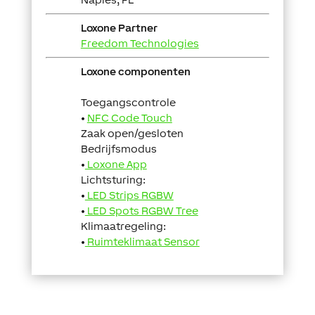
Loxone Partner
Freedom Technologies
Loxone componenten
Toegangscontrole
•
NFC Code Touch
Zaak open/gesloten
Bedrijfsmodus
•
Loxone App
Lichtsturing:
•
LED Strips RGBW
•
LED Spots RGBW Tree
Klimaatregeling:
•
Ruimteklimaat Sensor