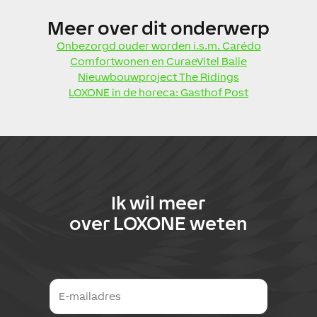
Meer
over dit onderwerp
Onbezorgd ouder worden i.s.m. Carédo
Comfortwonen en CuraeVitel Balie
Nieuwbouwproject The Ridings
LOXONE in de horeca: Gasthof Post
Ik wil meer
over
LOXONE
weten
E
-
m