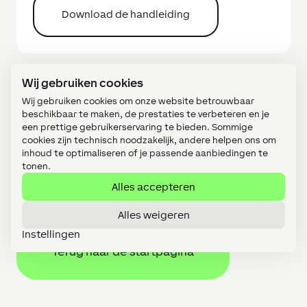
Download de handleiding
Wij gebruiken cookies
Wij gebruiken cookies om onze website betrouwbaar
beschikbaar te maken, de prestaties te verbeteren en je
een prettige gebruikerservaring te bieden. Sommige
cookies zijn technisch noodzakelijk, andere helpen ons om
inhoud te optimaliseren of je passende aanbiedingen te
Volg ons op social media en blijf op de
tonen.
hoogte van het laatste nieuws.
Alles accepteren
Alles weigeren
Instellingen
Terug naar de startpagina