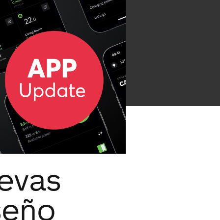
uevas
iseño