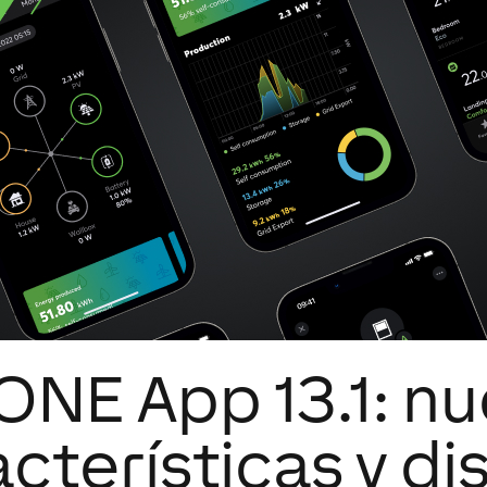
NE App 13.1: n
cterísticas y d