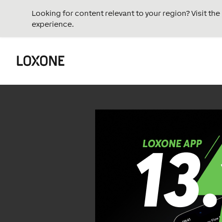
Looking for content relevant to your region? Visit th
experience.