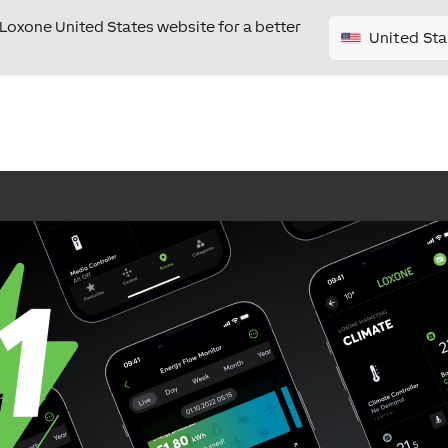
e Loxone United States website for a better
United Sta