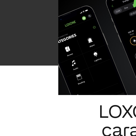
LOXO
cara