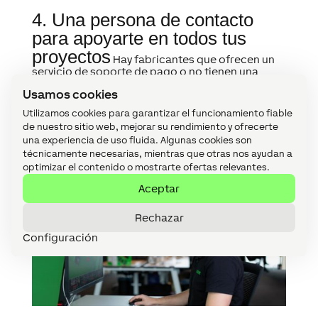
4. Una persona de contacto
para apoyarte en todos tus
proyectos
Hay fabricantes que ofrecen un
servicio de soporte de pago o no tienen una
persona de contacto directa. En Loxone es
Usamos cookies
diferente, cada Partner tiene el apoyo de su
persona de contacto directa (Partner Coach). Tu
Utilizamos cookies para garantizar el funcionamiento fiable
Partner Coach
te puede ayudar desde la
de nuestro sitio web, mejorar su rendimiento y ofrecerte
planificación hasta la configuración de tus
proyectos. Una persona de contacto directo, en
una experiencia de uso fluida. Algunas cookies son
la que apoyarse y consultar todas tus dudas, vale
técnicamente necesarias, mientras que otras nos ayudan a
su peso en oro.
optimizar el contenido o mostrarte ofertas relevantes.
Aceptar
Rechazar
Configuración