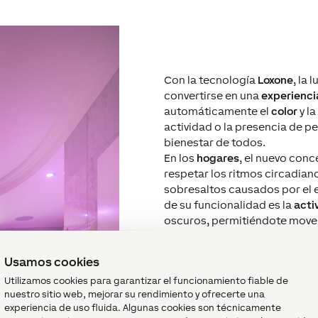
Con
la tecnología
Loxone
, la 
convertirse en una
experienci
automáticamente el
color
y la
actividad o la presencia de p
bienestar
de todos.
En los
hogares
, el nuevo con
respetar los ritmos
circadian
sobresaltos
causados por el
e
de
su funcionalidad
es la
acti
oscuro
s
, permitiéndote
move
Usamos cookies
Utilizamos cookies para garantizar el funcionamiento fiable de
nuestro sitio web, mejorar su rendimiento y ofrecerte una
experiencia de uso fluida. Algunas cookies son técnicamente