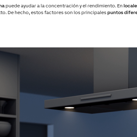
ina
puede ayudar a la concentración
y
el rendimiento. E
n
local
to.
De
hecho
,
estos factores
son
los
principales
puntos
difer