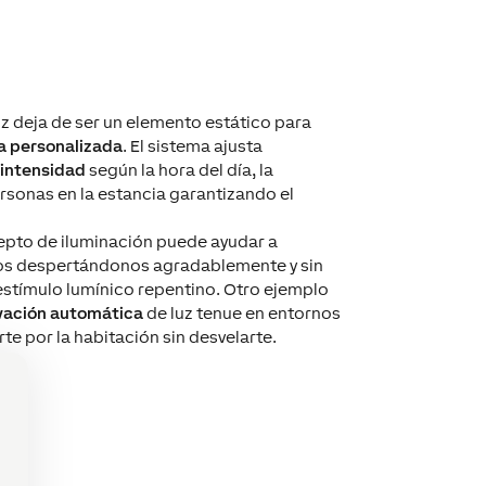
luz deja de ser
un
elemento
estáti
co
para
a personalizada
. El sistema
ajusta
intensidad
según la hora del día, la
ersonas en la estancia garantizando el
cepto de iluminación puede ayudar a
os
despertándo
nos
agradablement
e y sin
stímulo lumínico repentino.
Otro ejemplo
vación
automática
de luz tenue en
entornos
rte
por la
habitación
sin
desvelarte
.