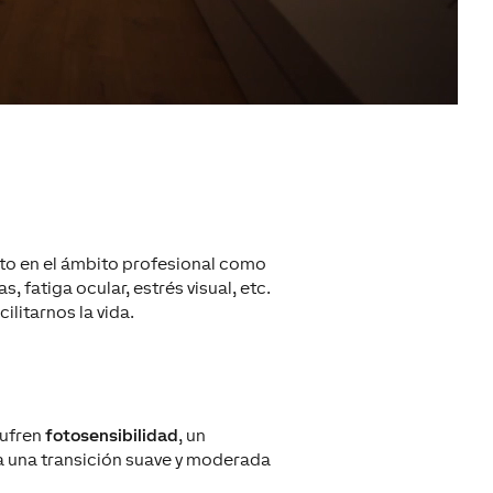
to
en el ámbito profesional
como
as, fatiga
ocular
, estrés visual
, etc.
ilitarnos la vida.
sufren
fotosensibilidad
, un
a
una transición s
uave y moderada