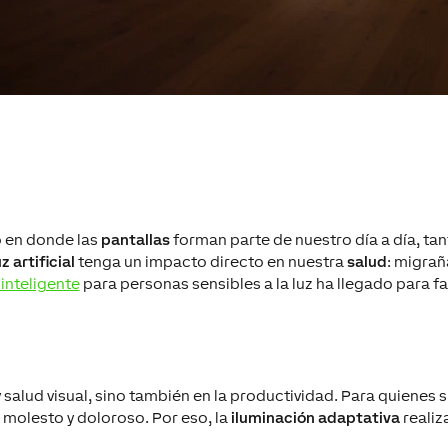
o
en
d
o
nde las
pantallas
forman parte de nuestro día a día,
tan
uz artificial
tenga un impacto directo
en nuestra
salud
: migrañ
inteligente
para personas sensibles a la luz
ha llegado para fac
 salud visual, sino también
en la
productividad. Para
quienes 
molesto y doloroso.
Por eso
,
la
iluminación adaptativa
realiz