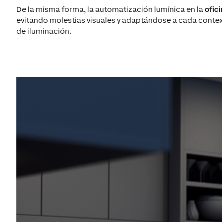
De la misma forma,
la
automatización
lumínica
en
la
ofic
evitando molestias visuales
y adaptándose
a
cada contex
de
iluminación
.