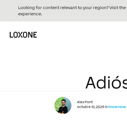
Looking for content relevant to your region? Visit th
experience.
Adiós
Alex Pont
octubre 10, 2025 in
Know How