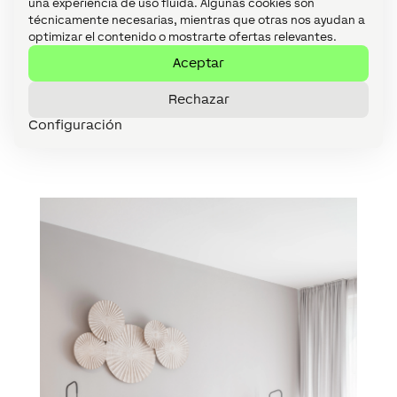
una experiencia de uso fluida. Algunas cookies son
solo
aumentan el confort
de los huéspedes, sino
técnicamente necesarias, mientras que otras nos ayudan a
que también favorecen un
funcionamiento
optimizar el contenido o mostrarte ofertas relevantes.
sostenible del hotel
. El control centralizado
Aceptar
permite al personal supervisar todos los
sistemas del edificio y
actuar rápidamente
si es
Rechazar
necesario,
sin tener que salir de su zona de
Configuración
trabajo
.