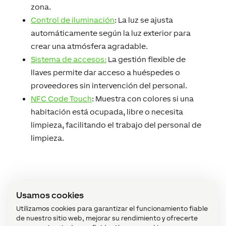
zona.
Control de iluminación
: La luz se ajusta
automáticamente según la luz exterior para
crear una atmósfera agradable.
Sistema de accesos:
La gestión flexible de
llaves permite dar acceso a huéspedes o
proveedores sin intervención del personal.
NFC Code Touch
: Muestra con colores si una
habitación está ocupada, libre o necesita
limpieza, facilitando el trabajo del personal de
limpieza.
Usamos cookies
Sostenibilidad y confort
Utilizamos cookies para garantizar el funcionamiento fiable
de nuestro sitio web, mejorar su rendimiento y ofrecerte
Las soluciones de automatización de Loxone no