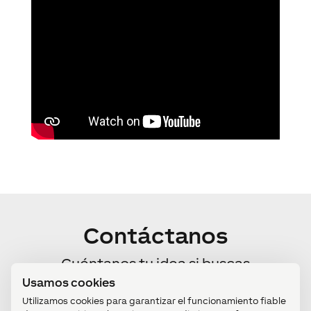
Contáctanos
Cuéntanos tu idea si buscas
automatizar tu espacio. O si eres un
Usamos cookies
Utilizamos cookies para garantizar el funcionamiento fiable
profesional, descubre cómo formar