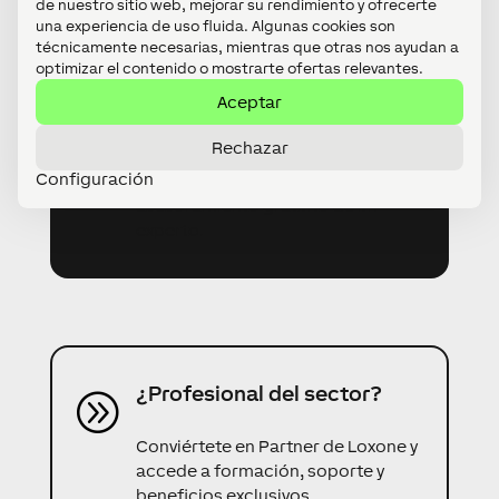
de nuestro sitio web, mejorar su rendimiento y ofrecerte
parte de nuestra red de Partners.
una experiencia de uso fluida. Algunas cookies son
técnicamente necesarias, mientras que otras nos ayudan a
optimizar el contenido o mostrarte ofertas relevantes.
Aceptar
¿Tienes un proyecto?
A
Rechazar
Configuración
Envíanos tu propuesta y recibe
asesoramiento gratuito de un
experto.
¿Profesional del sector?
A
Conviértete en Partner de Loxone y
accede a formación, soporte y
beneficios exclusivos.