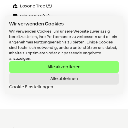
Loxone Tree (5)
Miniserver (15)
Wir verwenden Cookies
Online Services (8)
Wir verwenden Cookies, um unsere Website zuverlässig
Sicherheit (7)
bereitzustellen, ihre Performance zu verbessern und dir ein
angenehmes Nutzungserlebnis zu bieten. Einige Cookies
Verkabelung (18)
sind technisch notwendig, andere unterstützen uns dabei,
Inhalte zu optimieren oder dir passende Angebote
Video Tutorials (61)
anzuzeigen.
Alle akzeptieren
Visualisierung (10)
Wartung & Diagnose (32)
Alle ablehnen
Cookie Einstellungen
Zubehör (14)