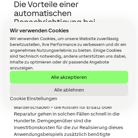
Die Vorteile einer
automatischen
Benachrichtigung bei
geöffnetem Garagentor
Wir verwenden Cookies
Wir verwenden Cookies, um unsere Website zuverlässig
Die automatische Statusmeldung bei offenem
bereitzustellen, ihre Performance zu verbessern und dir ein
Garagentor mit Hilfe des Tür- & Fensterkontakts
angenehmes Nutzungserlebnis zu bieten. Einige Cookies
sind technisch notwendig, andere unterstützen uns dabei,
als Garagentor Sensor hilft nicht nur dabei,
Inhalte zu optimieren oder dir passende Angebote
wertvolle Gegenstände wie Werkzeug,
anzuzeigen.
Spielsachen und Co. vor Diebstahl zu schützen,
Alle akzeptieren
sie kann auch helfen Fahrzeuge vor
Beschädigungen, wie beispielsweise einem
Alle ablehnen
Marderschaden, zu bewahren.
Cookie Einstellungen
Egal ob gestohlene Winterreifen oder
Marderschaden – die Kosten für Ersatz oder
Reparatur gehen in solchen Fällen schnell in die
Hunderte. Demgegenüber sind die
Investitionskosten für die zur Realisierung dieses
Anwendungsbeispiels zusätzlich benötigte