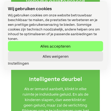
Volledig geïntegreerd
Wij gebruiken cookies
Overal dezelfde muziek of een andere
Wij gebruiken cookies om onze website betrouwbaar
playlist per ruimte? Dat is perfect
beschikbaar te maken, de prestaties te verbeteren en je
mogelijk. Dankzij de Loxone
een prettige gebruikerservaring te bieden. Sommige
Audioserver worden jouw luidsprekers
cookies zijn technisch noodzakelijk, andere helpen ons om
naadloos geïntegreerd in je smart
inhoud te optimaliseren of je passende aanbiedingen te
home.
tonen.
Alles accepteren
Alles weigeren
Instellingen
Intelligente deurbel
Als er iemand aanbelt, klinkt in elke
ruimte je individuele geluid. En als de
kinderen slapen, dan weerklinkt er
geen geluid, maar zal de verlichting
flikkeren om je te informeren over het