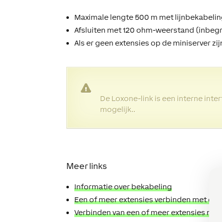
Maximale lengte 500 m met lijnbekabeli
Afsluiten met 120 ohm-weerstand (inbegrep
Als er geen extensies op de miniserver z
De Loxone-link is een interne int
mogelijk..
Meer links
Informatie over bekabeling
Een of meer extensies verbinden met de 
Verbinden van een of meer extensies met