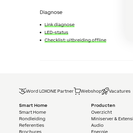
Diagnose
Link diagnose
LED-status
Checklist: uitbreiding offline
Word LOXONE Partner
Webshop
Vacatures
Smart Home
Producten
Smart Home
Overzicht
Rondleiding
Miniserver & Extens
Referenties
Audio
Brochures
Energie