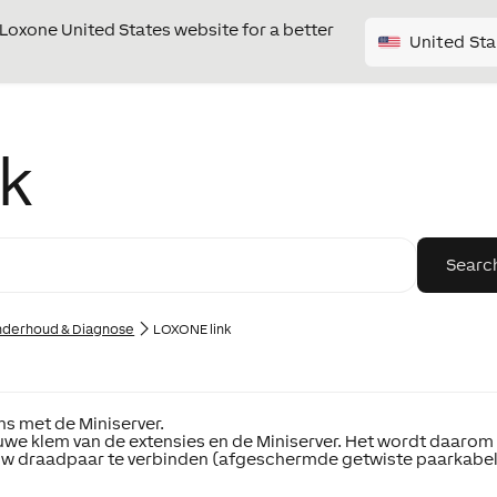
e Loxone United States website for a better
United Sta
k
derhoud & Diagnose
LOXONE link
ns met de Miniserver.
uwe klem van de extensies en de Miniserver. Het wordt daarom
uw draadpaar te verbinden (afgeschermde getwiste paarkabel