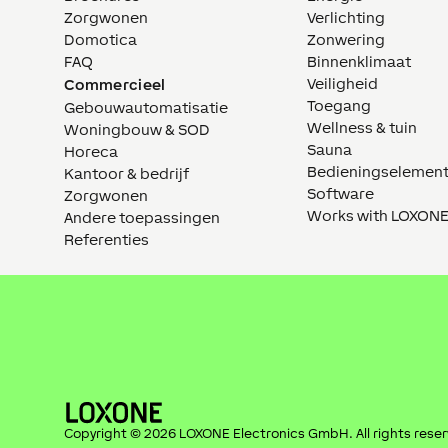
Zorgwonen
Verlichting
Domotica
Zonwering
FAQ
Binnenklimaat
Veiligheid
Commercieel
Toegang
Gebouwautomatisatie
Wellness & tuin
Woningbouw & SOD
Sauna
Horeca
Bedieningselemen
Kantoor & bedrijf
Software
Zorgwonen
Works with LOXON
Andere toepassingen
Referenties
Copyright ©
2026
LOXONE Electronics GmbH
. All rights rese