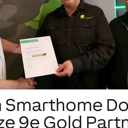
 Smarthome Do
ze 9e Gold Partn