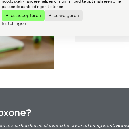
een Loxone Miniserver
noodzakelijk, andere helpen ons om inhoud te optimaliseren of je
passende aanbiedingen te tonen.
Home en zijn alle K
componenten.
Alles accepteren
Alles weigeren
Instellingen
Roel Manders – Smar
Loxone?
 om te zien hoe het unieke karakter ervan tot uiting komt. Hoew