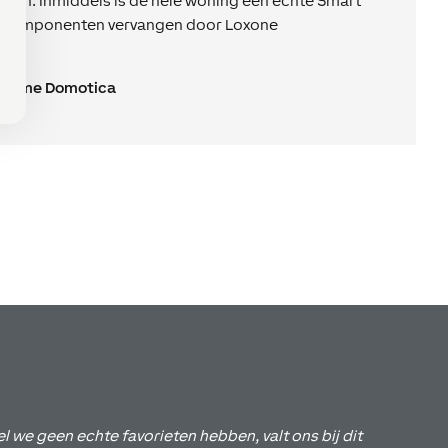
 aan. Inmiddels is de hele woning een echte Smart
NX-componenten vervangen door Loxone
thome Domotica
el we geen echte favorieten hebben, valt ons bij dit