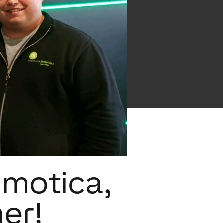
motica,
er!