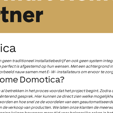
ica
 geen traditioneel installatiebedrijf en ook geen system integ
 perfect is afgestemd op hun wensen. Met een achtergrond in d
orbeeld nauw samen met E- W- installateurs om ervoor te zorg
home Domotica?
al betrekken in het proces voordat het project begint. Zodra 
iënterend gesprek. Hier kunnen ze direct zien welke mogelijk
e worden en hoe snel ze de voordelen van een geautomatiseerde
n in de verkoop van producten. We laten onze klanten de meer
ng krijgen bewoners meer tijd voor belangrijke zaken in het