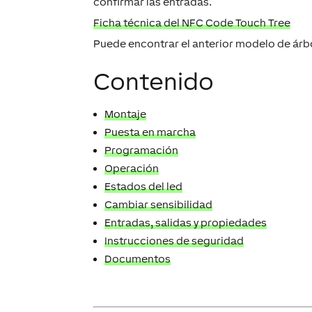
confirmar las entradas.
Ficha técnica del NFC Code Touch Tree
Puede encontrar el anterior modelo de árb
Contenido
Montaje
Puesta en marcha
Programación
Operación
Estados del led
Cambiar sensibilidad
Entradas, salidas y propiedades
Instrucciones de seguridad
Documentos