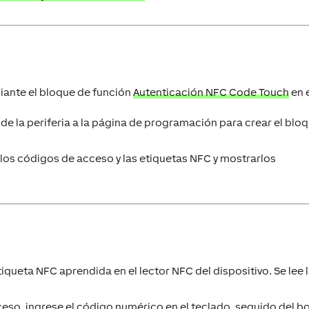
iante el bloque de función
Autenticación NFC Code Touch
en 
de la periferia a la página de programación para crear el blo
 los códigos de acceso y las etiquetas NFC y mostrarlos
tiqueta NFC aprendida en el lector NFC del dispositivo. Se lee 
eso, ingrese el código numérico en el teclado, seguido del b