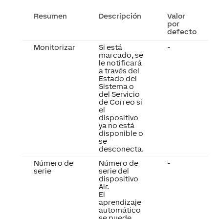
Resumen
Descripción
Valor
por
defecto
Monitorizar
Si está
-
marcado, se
le notificará
a través del
Estado del
Sistema o
del Servicio
de Correo si
el
dispositivo
ya no está
disponible o
se
desconecta.
Número de
Número de
-
serie
serie del
dispositivo
Air.
El
aprendizaje
automático
se puede