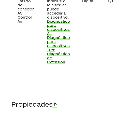
Estado
Indica si el
Digital
0/1
de
Miniserver
conexión
puede
AC
acceder al
Control
dispositivo.
Air
Diagnóstico
para
dispositivos
Air
Diagnóstico
para
dispositivos
Tree
Diagnóstico
de
Extension
Propiedades
↑