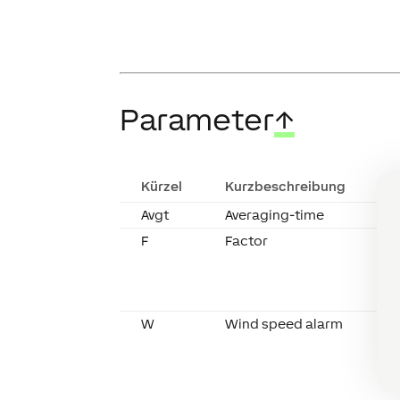
Parameter
↑
Kürzel
Kurzbeschreibung
B
Avgt
Averaging-time
D
F
Factor
U
H
o
E
D
W
Wind speed alarm
W