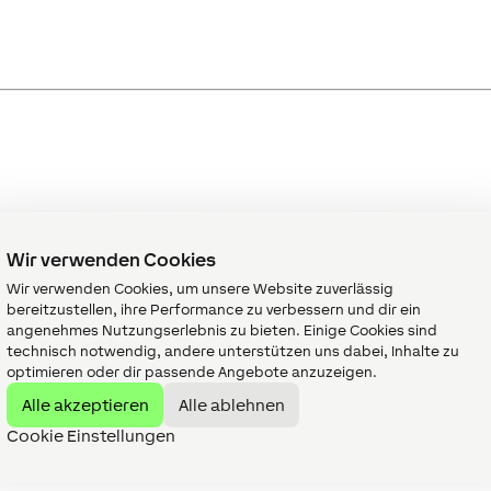
eschreibung
Einheit
Wertebereich
Wir verwenden Cookies
urchschnittszeit
min
0...∞
Wir verwenden Cookies, um unsere Website zuverlässig
mrechnungsfaktor
-
∞
bereitzustellen, ihre Performance zu verbessern und dir ein
z in km/h bzw m/s
der andere
angenehmes Nutzungserlebnis zu bieten. Einige Cookies sind
inheiten laut
technisch notwendig, andere unterstützen uns dabei, Inhalte zu
atenblatt
optimieren oder dir passende Angebote anzuzeigen.
arngeschwindigkeit
km/h
1...∞
Alle akzeptieren
Alle ablehnen
Cookie Einstellungen