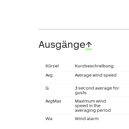
Ausgänge
↑
Kürzel
Kurzbeschreibung
Avg
Average wind speed
G
3 second average for
gusts
AvgMax
Maximum wind
speed in the
averaging period
Wa
Wind alarm