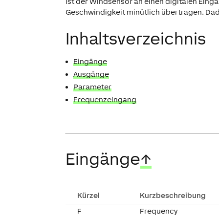
Ist der Windsensor an einen digitalen Einga
Geschwindigkeit minütlich übertragen. Dad
Inhaltsverzeichnis
Eingänge
Ausgänge
Parameter
Frequenzeingang
Eingänge
↑
Kürzel
Kurzbeschreibung
F
Frequency