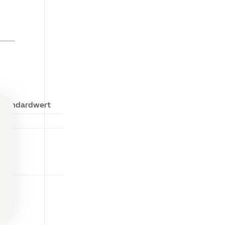
Standardwert
10
1
50