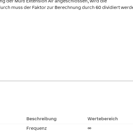
ng der Multi Extension Air angeschlossen, wird die
urch muss der Faktor zur Berechnung durch 60 dividiert werd
Beschreibung
Wertebereich
Frequenz
∞