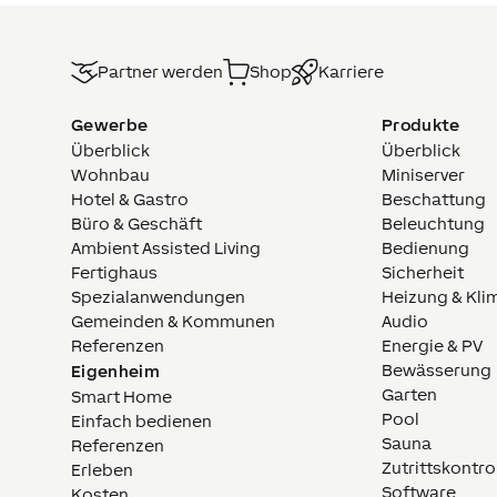
Partner werden
Shop
Karriere
Gewerbe
Produkte
Überblick
Überblick
Wohnbau
Miniserver
Hotel & Gastro
Beschattung
Büro & Geschäft
Beleuchtung
Ambient Assisted Living
Bedienung
Fertighaus
Sicherheit
Spezialanwendungen
Heizung & Kli
Gemeinden & Kommunen
Audio
Referenzen
Energie & PV
Bewässerung
Eigenheim
Garten
Smart Home
Pool
Einfach bedienen
Sauna
Referenzen
Zutrittskontro
Erleben
Software
Kosten