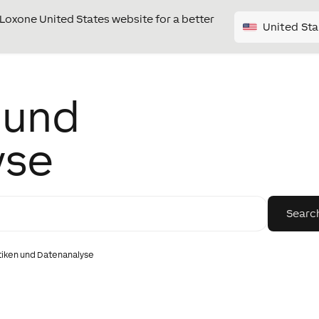
e Loxone United States website for a better
United Sta
 und
yse
tiken und Datenanalyse