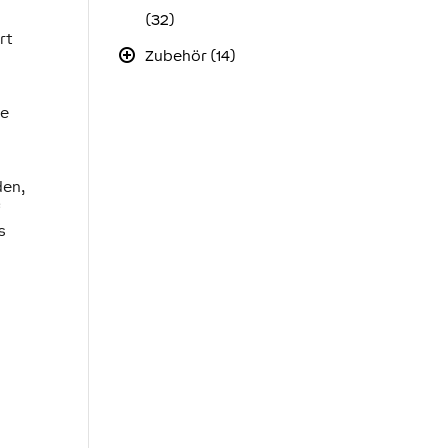
(32)
rt
Zubehör (14)
de
den,
“
s