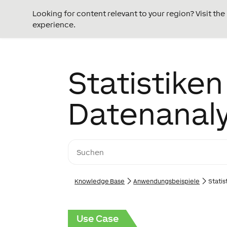
Looking for content relevant to your region? Visit th
experience.
Statistiken
Datenanal
Knowledge Base
Anwendungs­­­beispiele
Statis
Use Case