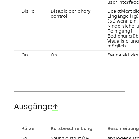
user interface
DisPc
Disable periphery
Deaktiviert di
control
Eingänge (Tg),
(St) wenn Ein. 
Kindersicheru
Reinigung)
Bedienung üb
Visualisierung
möglich.
On
On
Sauna aktivie
Ausgänge
↑
Kürzel
Kurzbeschreibung
Beschreibung
So
Sauna output (0-
Analoger Aus