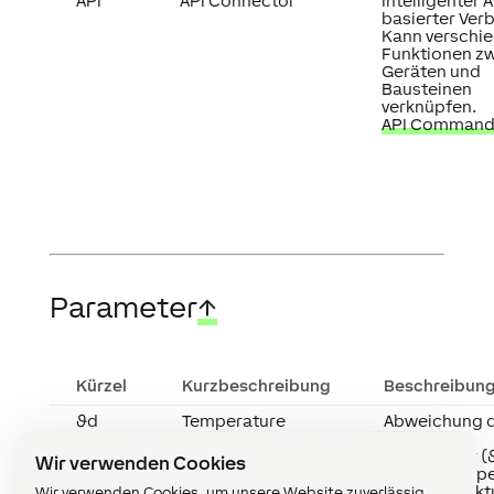
API
API Connector
Intelligenter A
basierter Verb
Kann verschi
Funktionen z
Geräten und
Bausteinen
verknüpfen.
API Command
Parameter
↑
Kürzel
Kurzbeschreibung
Beschreibun
ϑd
Temperature
Abweichung 
deviation
aktuellen
Temperatur (
Wir verwenden Cookies
der Sitztemp
(wenn die akt
Wir verwenden Cookies, um unsere Website zuverlässig