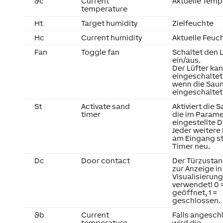
ϑc
Current
Aktuelle Temp
temperature
Ht
Target humidity
Zielfeuchte
Hc
Current humidity
Aktuelle Feuc
Fan
Toggle fan
Schaltet den 
ein/aus.
Der Lüfter kan
eingeschaltet
wenn die Sau
eingeschaltet 
St
Activate sand
Aktiviert die 
timer
die im Parame
eingestellte D
Jeder weitere
am Eingang st
Timer neu.
Dc
Door contact
Der Türzustan
zur Anzeige in
Visualisierung
verwendet! 0 
geöffnet, 1 =
geschlossen.
ϑb
Current
Falls angesch
temperature
wird die