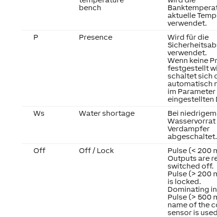
bench
Banktemperat
aktuelle Temp
verwendet.
P
Presence
Wird für die
Sicherheitsa
verwendet.
Wenn keine P
festgestellt w
schaltet sich 
automatisch 
im Parameter 
eingestellten
Ws
Water shortage
Bei niedrigem
Wasservorrat 
Verdampfer
abgeschaltet.
Off
Off / Lock
Pulse (< 200 
Outputs are re
switched off.
Pulse (> 200 
is locked.
Dominating in
Pulse (> 500 
name of the 
sensor is used