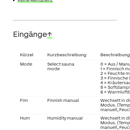
Keine Remanenz
Eingänge
↑
Kürzel
Kurzbeschreibung
Beschreibung
Mode
Select sauna
0 = Aus / Manu
mode
1 = Finnisch m
2 = Feuchte m
3 = Finnische
4 = Kräutersa
5 = Softdamp
6 = Warmluft
Fim
Finnish manual
Wechselt in d
Modus. (Temp
manuell, Feuc
Hum
Humidity manual
Wechselt in d
Modus. (Temp
manuell, Feuc