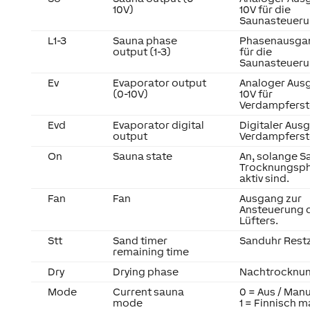
10V)
10V für die
Saunasteueru
L1-3
Sauna phase
Phasenausgan
output (1-3)
für die
Saunasteueru
Ev
Evaporator output
Analoger Aus
(0-10V)
10V für
Verdampferst
Evd
Evaporator digital
Digitaler Aus
output
Verdampferst
On
Sauna state
An, solange S
Trocknungsp
aktiv sind.
Fan
Fan
Ausgang zur
Ansteuerung 
Lüfters.
Stt
Sand timer
Sanduhr Restz
remaining time
Dry
Drying phase
Nachtrocknu
Mode
Current sauna
0 = Aus / Manu
mode
1 = Finnisch m