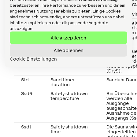
Banktempera
bereitzustellen, ihre Performance zu verbessern und dir ein
(ϑb) nicht
angenehmes Nutzungserlebnis zu bieten. Einige Cookies
verwendet wir
sind technisch notwendig, andere unterstützen uns dabei,
Dryϑ
Drying phase
Die Temperatu
Inhalte zu optimieren oder dir passende Angebote
temperature
erforderlich i
anzuzeigen.
den Lüfter in 
Alle akzeptieren
Trocknungsp
starten.
Alle ablehnen
Dryd
Drying phase
Lüftungsdaue
duration
Erreichen der
Cookie Einstellungen
Temperatur d
Trocknungsp
(Dryϑ).
Std
Sand timer
Sanduhr Daue
duration
Ssdϑ
Safety shutdown
Bei Überschr
temperature
werden alle
Ausgänge
ausgeschaltet
Ausnahme de
Ausgangs (Ss
Ssdt
Safety shutdown
Die Sauna wir
time
eingestellten 
automatisch