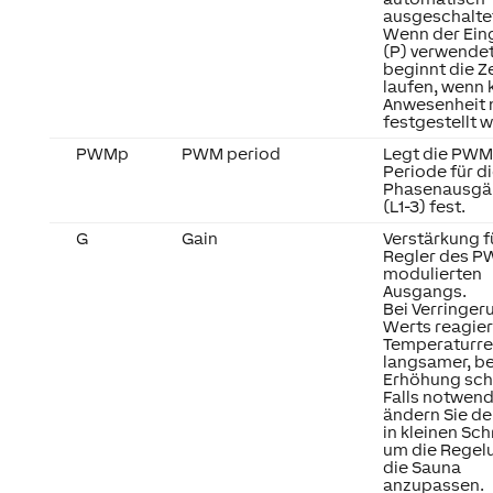
ausgeschalte
Wenn der Ein
(P) verwendet
beginnt die Ze
laufen, wenn 
Anwesenheit
festgestellt w
PWMp
PWM period
Legt die PWM
Periode für d
Phasenausgä
(L1-3) fest.
G
Gain
Verstärkung f
Regler des 
modulierten
Ausgangs.
Bei Verringer
Werts reagier
Temperaturr
langsamer, be
Erhöhung schn
Falls notwend
ändern Sie d
in kleinen Sch
um die Regel
die Sauna
anzupassen.