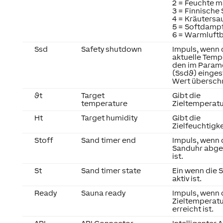
2 = Feuchte m
3 = Finnische
4 = Kräutersa
5 = Softdamp
6 = Warmluft
Ssd
Safety shutdown
Impuls, wenn 
aktuelle Temp
den im Param
(Ssdϑ) einges
Wert überschr
ϑt
Target
Gibt die
temperature
Zieltemperatu
Ht
Target humidity
Gibt die
Zielfeuchtigke
Stoff
Sand timer end
Impuls, wenn 
Sanduhr abge
ist.
St
Sand timer state
Ein wenn die 
aktiv ist.
Ready
Sauna ready
Impuls, wenn 
Zieltemperatu
erreicht ist.