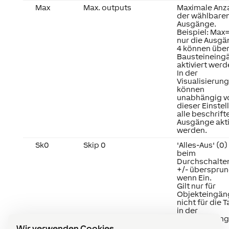
Max
Max. outputs
Maximale Anz
der wählbare
Ausgänge.
Beispiel: Max
nur die Ausgä
4 können übe
Bausteineing
aktiviert werd
In der
Visualisierung
können
unabhängig v
dieser Einstel
alle beschrift
Ausgänge akti
werden.
Sk0
Skip 0
'Alles-Aus' (0)
beim
Durchschalte
+/- übersprun
wenn Ein.
Gilt nur für
Objekteingän
nicht für die 
in der
Visualisierung
Wir verwenden Cookies