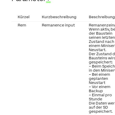
Kürzel
Kurzbeschreibung
Beschreibung
Rem
Remanence input
Remanenzein
Wenn aktiv, b
der Baustein
seinen letzten
Zustand nach
einem Miniser
Neustart.
Der Zustand 
Bausteins wir
gespeichert:
– Beim Speic
in den Miniser
– Bei einem
geplanten
Neustart
– Vor einem
Backup
– Einmal pro
Stunde
Die Daten we
auf der SD
gespeichert.