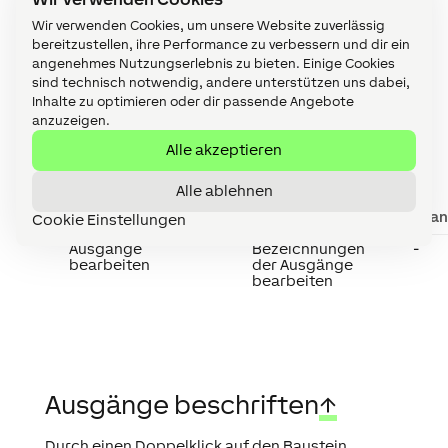
Wir verwenden Cookies, um unsere Website zuverlässig
bereitzustellen, ihre Performance zu verbessern und dir ein
angenehmes Nutzungserlebnis zu bieten. Einige Cookies
sind technisch notwendig, andere unterstützen uns dabei,
Inhalte zu optimieren oder dir passende Angebote
anzuzeigen.
Eigenschaften
↑
Alle akzeptieren
Alle ablehnen
Kurzbeschreibung
Beschreibung
Stan
Cookie Einstellungen
Ausgänge
Bezeichnungen
-
bearbeiten
der Ausgänge
bearbeiten
Ausgänge beschriften
↑
Durch einen Doppelklick auf den Baustein