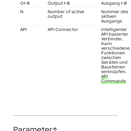
O1-8
Output 1-8
Ausgang 1-8
N
Number of active
Nummer des
output
aktiven
Ausgangs
API
API Connector
Intelligenter
API basierter
Verbinder.
Kann
verschiedene
Funktionen
zwischen
Geräten und
Bausteinen
verknüpfen.
API
Commands
Parameter
↑