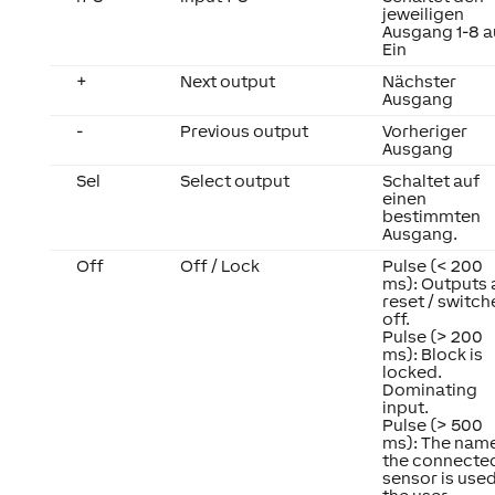
jeweiligen
Ausgang 1-8 a
Ein
+
Next output
Nächster
Ausgang
-
Previous output
Vorheriger
Ausgang
Sel
Select output
Schaltet auf
einen
bestimmten
Ausgang.
Off
Off / Lock
Pulse (< 200
ms): Outputs 
reset / switc
off.
Pulse (> 200
ms): Block is
locked.
Dominating
input.
Pulse (> 500
ms): The name
the connecte
sensor is used