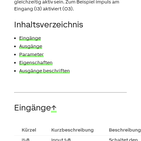
gleichzeitig aktiv sein. Zum Beispiel Impuls am
Eingang (I3) aktiviert (O3).
Inhaltsverzeichnis
Eingänge
Ausgänge
Parameter
Eigenschaften
Ausgänge beschriften
Eingänge
↑
Kürzel
Kurzbeschreibung
Beschreibung
I1-8
Input 1-8
Schaltet den