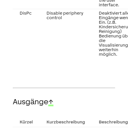
the user
interface.
DisPc
Disable periphery
Deaktiviert all
control
Eingänge we
Ein. (z.B.
Kindersicheru
Reinigung)
Bedienung üb
die
Visualisierung
weiterhin
möglich.
Ausgänge
↑
Kürzel
Kurzbeschreibung
Beschreibung