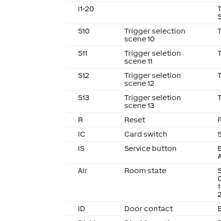
I1-20
S10
Trigger selection
scene 10
S11
Trigger seletion
scene 11
S12
Trigger seletion
scene 12
S13
Trigger seletion
scene 13
R
Reset
IC
Card switch
IS
Service button
AIr
Room state
ID
Door contact