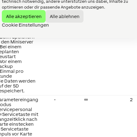
technisch notwendig, andere unterstützen uns dabei, Inhalte zu
einen letzten
optimieren oder dir passende Angebote anzuzeigen.
ustand nach
inem Miniserver-
Alle akzeptieren
Alle ablehnen
eustart.
er Zustand des
Cookie Einstellungen
austeins wird
espeichert:
 Beim Speichern
n den Miniserver
 Bei einem
eplanten
eustart
 Vor einem
ackup
 Einmal pro
tunde
ie Daten werden
uf der SD
espeichert.
arametereingang
-
∞
2
odus
ervicepersonal
=Servicetaste mit
angzeitklick nach
arte einstecken
=Servicetaste
mpuls vor Karte