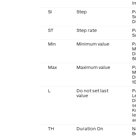
I
SI
Step
P
S
D
ST
Step rate
P
S
Min
Minimum value
P
M
D
5
Max
Maximum value
P
M
D
1
L
Do not set last
P
value
L
D
s
K
l
a
TH
Duration On
N
B