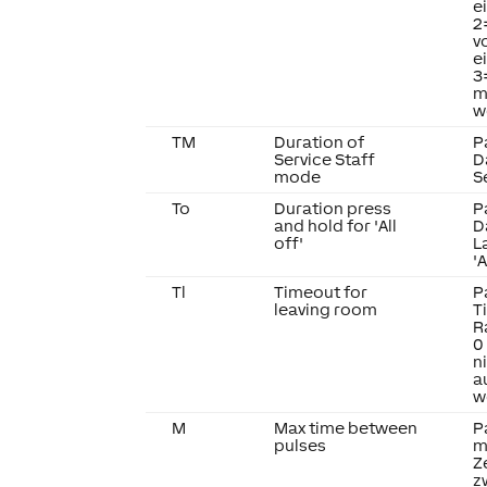
e
2
v
e
3
m
w
TM
Duration of
P
Service Staff
D
mode
S
To
Duration press
P
and hold for 'All
D
off'
L
'
Tl
Timeout for
P
leaving room
T
R
0
n
a
w
M
Max time between
P
pulses
m
Z
z