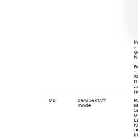
s
Z
e
N
D
B
g
–
i
–
g
N
–
B
–
S
D
a
g
MS
Service staff
P
mode
M
S
0
L
K
1
I