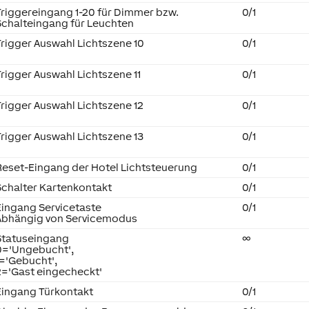
Triggereingang 1-20 für Dimmer bzw.
0/1
Schalteingang für Leuchten
Trigger Auswahl Lichtszene 10
0/1
Trigger Auswahl Lichtszene 11
0/1
Trigger Auswahl Lichtszene 12
0/1
Trigger Auswahl Lichtszene 13
0/1
Reset-Eingang der Hotel Lichtsteuerung
0/1
Schalter Kartenkontakt
0/1
Eingang Servicetaste
0/1
Abhängig von Servicemodus
Statuseingang
∞
0='Ungebucht',
1='Gebucht',
2='Gast eingecheckt'
Eingang Türkontakt
0/1