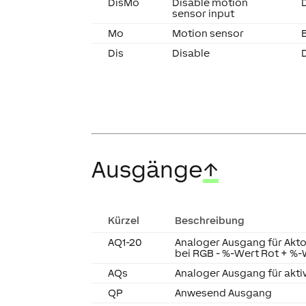
DisMo
Disable motion
sensor input
Mo
Motion sensor
Dis
Disable
Ausgänge
↑
Kürzel
Beschreibung
AQ1-20
Analoger Ausgang für Akt
bei RGB - %-Wert Rot + %-
AQs
Analoger Ausgang für akti
QP
Anwesend Ausgang