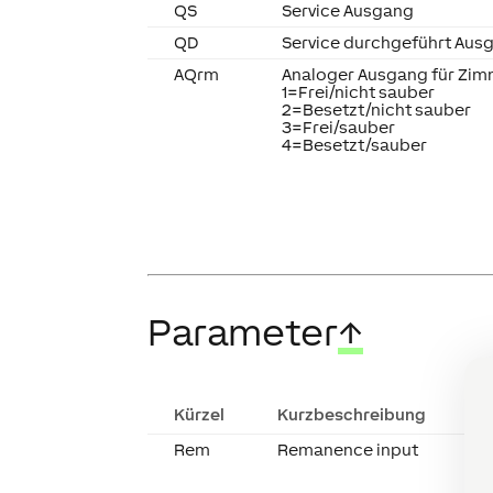
QS
Service Ausgang
QD
Service durchgeführt Aus
AQrm
Analoger Ausgang für Zi
1=Frei/nicht sauber
2=Besetzt/nicht sauber
3=Frei/sauber
4=Besetzt/sauber
Parameter
↑
Kürzel
Kurzbeschreibung
B
Rem
Remanence input
R
W
d