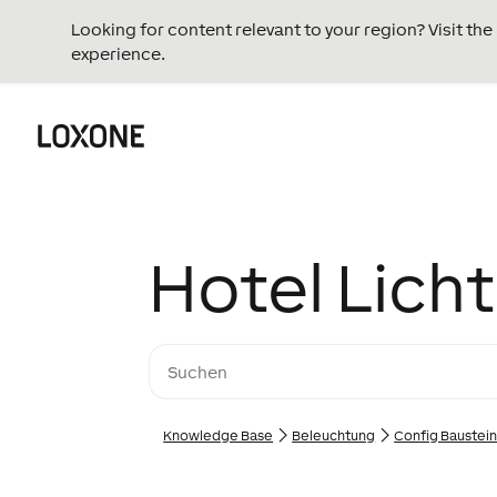
Looking for content relevant to your region? Visit th
experience.
Hotel Lich
Knowledge Base
Beleuchtung
Config Baustei