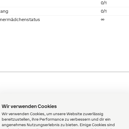
0/1
gang
0/1
mmermädchenstatus
∞
Wir verwenden Cookies
eschreibung
Einheit
Wertebereich
St
Wir verwenden Cookies, um unsere Website zuverlässig
emanenzeingang:
-
0/1
0
bereitzustellen, ihre Performance zu verbessern und dir ein
enn aktiv, behält
angenehmes Nutzungserlebnis zu bieten. Einige Cookies sind
er Baustein