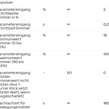
mpulsen
arametereingang
%
∞
2
chrittweite
immer in %
arametereingang
s
∞
0,2
chrittzeit Dimmer
arametereingang
%
∞
15
inimumwert
immer (0 bis
0%)
arametereingang
%
∞
10
aximumwert
immer (50 bis
00%)
arametereingang
-
0/1
0
etzten
immerwert nicht
etzen (Aus =
urzer Klick setzt
etzten Wert, wenn
usgeschaltet)
achlaufzeit für
s
∞
18
ewegungsmelder