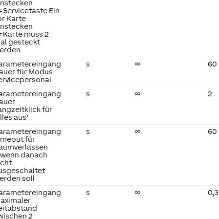
instecken
=Servicetaste Ein
or Karte
instecken
=Karte muss 2
al gesteckt
erden
arametereingang
s
∞
60
auer für Modus
ervicepersonal
arametereingang
s
∞
2
auer
angzeitklick für
Alles aus'
arametereingang
s
∞
60
imeout für
aumverlassen
 wenn danach
icht
usgeschaltet
erden soll
arametereingang
s
∞
0,
aximaler
eitabstand
wischen 2