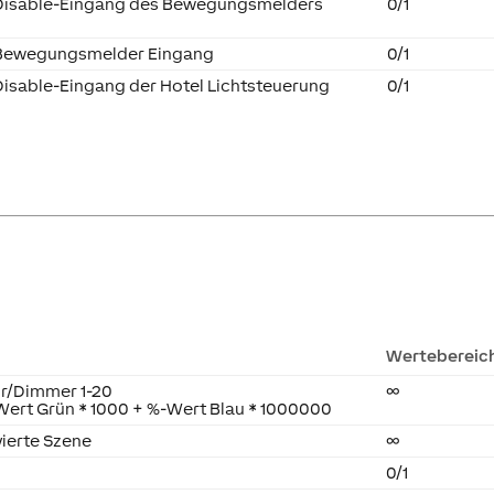
Disable-Eingang des Bewegungsmelders
0/1
Bewegungsmelder Eingang
0/1
Disable-Eingang der Hotel Lichtsteuerung
0/1
Wertebereic
or/Dimmer 1-20
∞
Wert Grün * 1000 + %-Wert Blau * 1000000
vierte Szene
∞
0/1