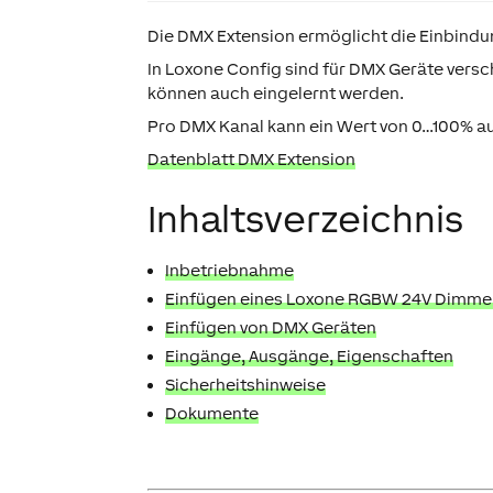
Die
DMX Extension
ermöglicht die Einbindu
In Loxone Config sind für DMX Geräte vers
können auch eingelernt werden.
Pro DMX Kanal kann ein Wert von 0…100% a
Datenblatt DMX Extension
Inhaltsverzeichnis
Inbetriebnahme
Einfügen eines Loxone RGBW 24V Dimm
Einfügen von DMX Geräten
Eingänge, Ausgänge, Eigenschaften
Sicherheitshinweise
Dokumente