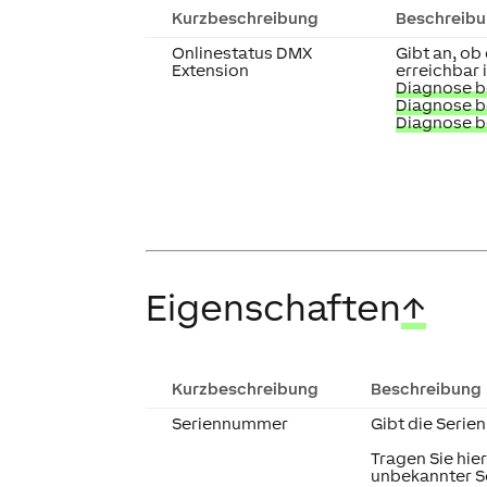
Kurzbeschreibung
Beschreib
Onlinestatus DMX
Gibt an, ob
Extension
erreichbar i
Diagnose be
Diagnose b
Diagnose b
Eigenschaften
↑
Kurzbeschreibung
Beschreibung
Seriennummer
Gibt die Serie
Tragen Sie hier
unbekannter S