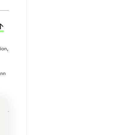
↑
ion,
ann