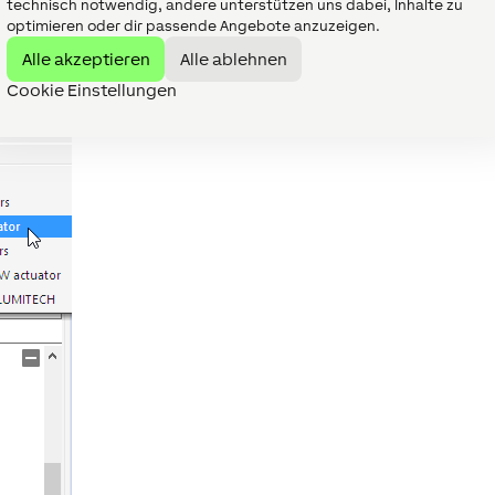
technisch notwendig, andere unterstützen uns dabei, Inhalte zu
dafür Aktoren eingefügt werden. Klicken Sie dazu zuerst auf
optimieren oder dir passende Angebote anzuzeigen.
erät einfügen:
Alle akzeptieren
Alle ablehnen
Cookie Einstellungen