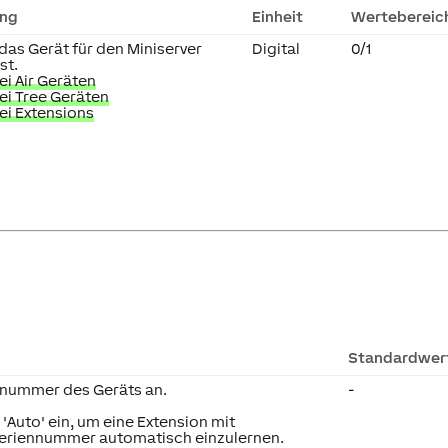
ung
Einheit
Wertebereic
 das Gerät für den Miniserver
Digital
0/1
st.
i Air Geräten
ei Tree Geräten
ei Extensions
Standardwer
nnummer des Geräts an.
-
 'Auto' ein, um eine Extension mit
eriennummer automatisch einzulernen.