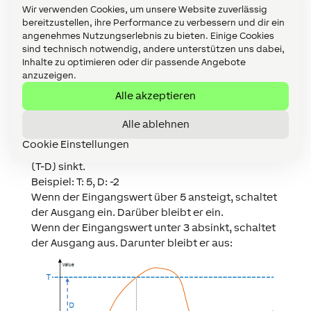
Wir verwenden Cookies, um unsere Website zuverlässig
bereitzustellen, ihre Performance zu verbessern und dir ein
angenehmes Nutzungserlebnis zu bieten. Einige Cookies
sind technisch notwendig, andere unterstützen uns dabei,
Inhalte zu optimieren oder dir passende Angebote
anzuzeigen.
Funktion bei negativem Differenzwert:
Alle akzeptieren
Der zweite Schwellwert liegt unter T (T-D).
Der Ausgang (T) wird eingeschaltet, wenn der
Alle ablehnen
Eingangswert den Parameter (T) überschreitet,
Cookie Einstellungen
und ausgeschaltet, wenn der Eingangswert unter
(T-D) sinkt.
Beispiel: T: 5, D: -2
Wenn der Eingangswert über 5 ansteigt, schaltet
der Ausgang ein. Darüber bleibt er ein.
Wenn der Eingangswert unter 3 absinkt, schaltet
der Ausgang aus. Darunter bleibt er aus: