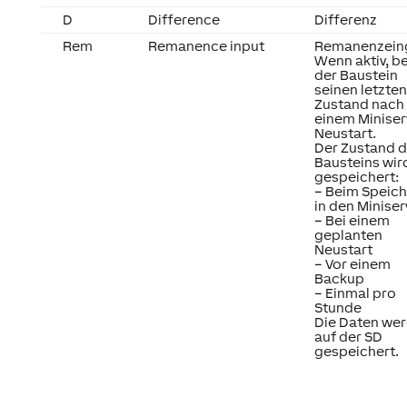
D
Difference
Differenz
Rem
Remanence input
Remanenzein
Wenn aktiv, b
der Baustein
seinen letzten
Zustand nach
einem Miniser
Neustart.
Der Zustand 
Bausteins wir
gespeichert:
– Beim Speic
in den Miniser
– Bei einem
geplanten
Neustart
– Vor einem
Backup
– Einmal pro
Stunde
Die Daten we
auf der SD
gespeichert.