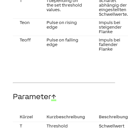
T
1 depending on
Schaltet
the set threshold
abhängig der
values.
eingestellten
Schwellwerte.
Teon
Pulse on rising
Impuls bei
edge
steigender
Flanke
Teoff
Pulse on falling
Impuls bei
edge
fallender
Flanke
Parameter
↑
Kürzel
Kurzbeschreibung
Beschreibung
T
Threshold
Schwellwert