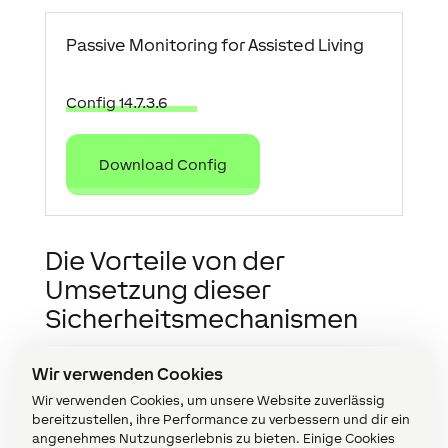
Passive Monitoring for Assisted Living
Config 14.7.3.6
Download Config
Die Vorteile von der
Umsetzung dieser
Sicherheitsmechanismen
Die Entwicklung in Deutschlands Altersstruktur
Wir verwenden Cookies
hat eine eindeutige Tendenz: Wir werden immer
Wir verwenden Cookies, um unsere Website zuverlässig
älter. Die Menschen werden aber nicht einfach
bereitzustellen, ihre Performance zu verbessern und dir ein
älter, auch ihr Anteil an der Gesamtbevölkerung
angenehmes Nutzungserlebnis zu bieten. Einige Cookies
wächst.