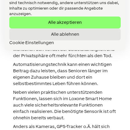
sind technisch notwendig, andere unterstützen uns dabei,
Inhalte zu optimieren oder dir passende Angebote
Hieraus ergibt sich ein steigender Bedarf an
anzuzeigen.
Unterstützungs-, Hilfs- und
Sicherheitsangeboten, denn ein zunehmendes
Alle akzeptieren
Alter geht nicht selten auch mit einem
Alle ablehnen
steigenden Sicherheitsbedürfnis einher.
Cookie Einstellungen
Befragungen haben ergeben, dass ältere
Menschen den Verlust der Selbstständigkeit und
der Privatsphäre oft mehr fürchten als den Tod.
Automatisierungstechnik kann einen wichtigen
Beitrag dazu leisten, dass Senioren länger im
eigenen Zuhause bleiben und dort ein
selbstbestimmtes Leben führen können.
Neben vielen praktischen unterstützenden
Funktionen, lassen sich im Loxone Smart Home
auch viele sicherheitsrelevante Funktionen
einfach realisieren. Die benötigte Sensorik ist oft
ohnehin bereits verbaut.
Anders als Kameras, GPS-Tracker o.Ä. hält sich