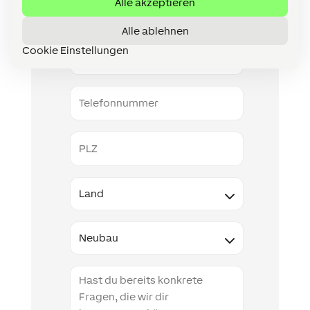
Nachname
Alle akzeptieren
Alle ablehnen
E-
Cookie Einstellungen
Mail
Telefonnummer
PLZ
Land
Type
Projektbeschreibung