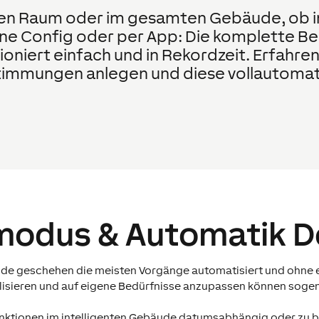
lnen Raum oder im gesamten Gebäude, ob
ne Config oder per App: Die komplette B
oniert einfach und in Rekordzeit. Erfahren S
stimmungen anlegen und diese vollautomati
mo­dus & Automatik D
ude geschehen die meisten Vorgänge automatisiert und ohne e
alisieren und auf eigene Bedürfnisse anzupassen können sog
ktionen im intelligenten Gebäude datumsabhängig oder zu b