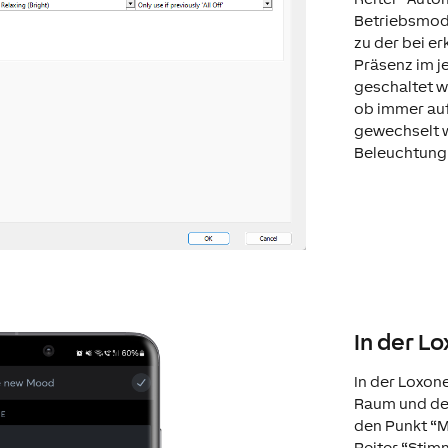
Betriebsmod
zu der bei e
Präsenz im j
geschaltet w
ob immer au
gewechselt w
Beleuchtung 
In der L
In der Loxon
Raum und des
den Punkt “M
Reiter “Sti