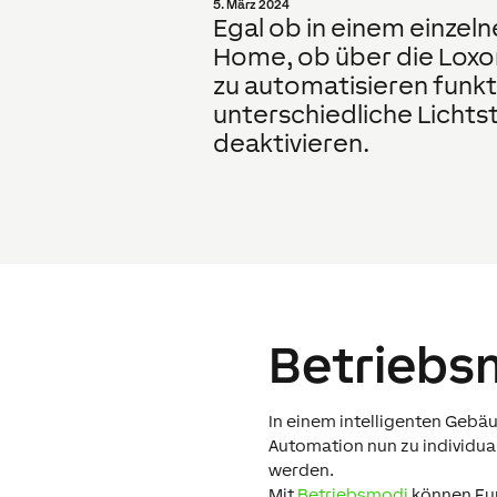
5. März 2024
Egal ob in einem einze
Home, ob über die Loxo
zu automatisieren funkti
unterschiedliche Licht
deaktivieren.
Betriebs­
In einem intelligenten Gebä
Automation nun zu individu
werden.
Mit
Betriebsmodi
können Fun