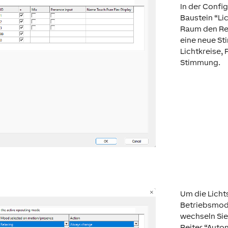
In der Confi
Baustein “Li
Raum den Re
eine neue St
Lichtkreise,
Stimmung.
Um die Licht
Betriebsmod
wechseln Sie
Reiter “Auto