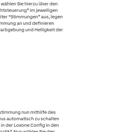
g wählen Sie hierzu über den
chtsteuerung” im jeweiligen
iter “Stimmungen” aus, legen
immung an und definieren
 Farbgebung und Helligkeit der
stimmung nun mithilfe des
us automatisch zu schalten
 in der Loxone Config in den
matik”. Nun wählen Sie den