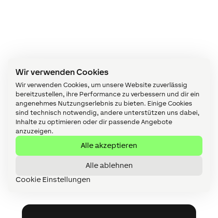
Wir verwenden Cookies
Jetzt kostenlos
Wir verwenden Cookies, um unsere Website zuverlässig
bereitzustellen, ihre Performance zu verbessern und dir ein
anfragen
angenehmes Nutzungserlebnis zu bieten. Einige Cookies
sind technisch notwendig, andere unterstützen uns dabei,
Inhalte zu optimieren oder dir passende Angebote
anzuzeigen.
Stellen Sie jetzt Ihre kostenlose
Alle akzeptieren
Projektanfrage oder werden Sie in
nur wenigen Schritten Loxone
Alle ablehnen
Partner!
Cookie Einstellungen