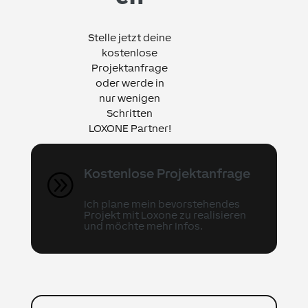
Stelle jetzt deine
kostenlose
Projektanfrage
oder werde in
nur wenigen
Schritten
LOXONE Partner!
Kostenlose Projektanfrage
A
Ich plane mein bevorstehendes
Projekt mit Loxone zu realisieren
und möchte mehr Infos.