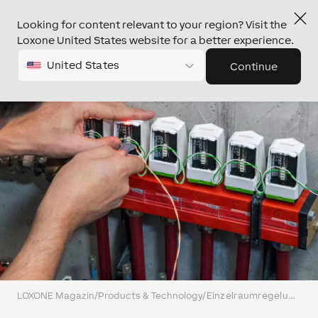
Looking for content relevant to your region? Visit the
Loxone United States website for a better experience.
United States
Continue
LOXONE Magazin
/
Products & Technology
/
Einzelraumregelung für Fußbodenheizung mit dem LOXONE Stellantrieb – präzise, smart und energieeffizient