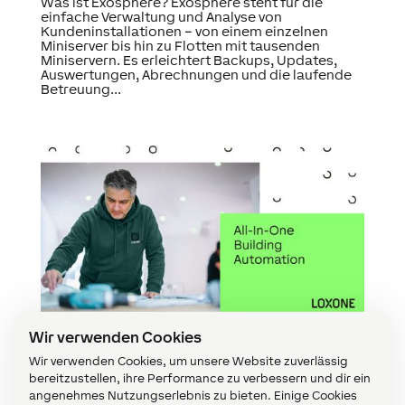
Was ist Exosphere? Exosphere steht für die
einfache Verwaltung und Analyse von
Kundeninstallationen – von einem einzelnen
Miniserver bis hin zu Flotten mit tausenden
Miniservern. Es erleichtert Backups, Updates,
Auswertungen, Abrechnungen und die laufende
Betreuung...
Wir verwenden Cookies
Der neue Auftritt von LOXONE
Wir verwenden Cookies, um unsere Website zuverlässig
von
Benjamin Gusenbauer
|
März 30, 2026
|
LOXONE &
bereitzustellen, ihre Performance zu verbessern und dir ein
Backstage
,
Pinned
angenehmes Nutzungserlebnis zu bieten. Einige Cookies