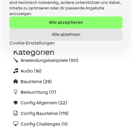
sind technisch notwendig, andere unterstützen uns dabei,
In den vergangenen 17 Jahren haben wir die Marke
Inhalte zu optimieren oder dir passende Angebote
LOXONE sorgfältig aufgebaut – Schritt für Schritt,
anzuzeigen.
von der ersten Idee bis zu einem System, das
heute in über 100 Ländern im Einsatz ist. In
Alle akzeptieren
dieser Zeit ist LOXONE stark gewachsen:
technologisch, organisatorisch...
Alle ablehnen
Cookie Einstellungen
« Ältere Einträge
Kategorien
Anwendungs­­­beispiele (101)
Audio (16)
Bausteine (29)
Beleuchtung (17)
Config Allgemein (22)
Config Bausteine (179)
Config Challenges (11)