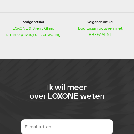
Vorige artikel
Volgende artikel
LOXONE & Silent Gliss:
Duurzaam bouwen met
slimme privacy en zonwering
BREEAM-NL
Ik wil meer
over
LOXONE
weten
E
-
m