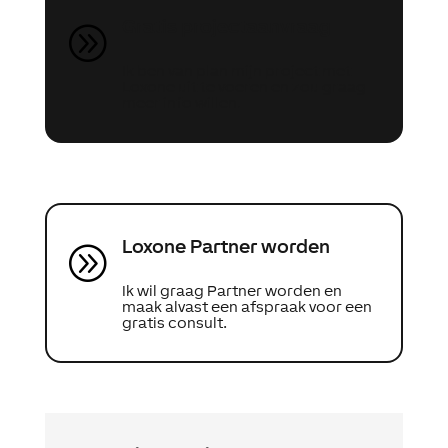
Gratis projectaanvraag
A
Ik ben van plan mijn project met
Loxone uit te voeren en zou graag
meer info willen.
Loxone Partner worden
A
Ik wil graag Partner worden en
maak alvast een afspraak voor een
gratis consult.