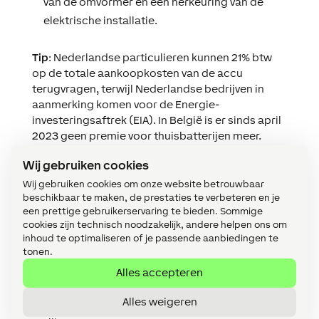
van de omvormer en een herkeuring van de
elektrische installatie.
Tip
: Nederlandse particulieren kunnen 21% btw
op de totale aankoopkosten van de accu
terugvragen, terwijl Nederlandse bedrijven in
aanmerking komen voor de Energie-
investeringsaftrek (EIA). In België is er sinds april
2023 geen premie voor thuisbatterijen meer.
Wij gebruiken cookies
Zonne-energie opslaan
Wij gebruiken cookies om onze website betrouwbaar
en hergebruiken via een
beschikbaar te maken, de prestaties te verbeteren en je
een prettige gebruikerservaring te bieden. Sommige
energy management
cookies zijn technisch noodzakelijk, andere helpen ons om
inhoud te optimaliseren of je passende aanbiedingen te
system
tonen.
Alles accepteren
Goedkope zonnestroom opslaan en optimaal
gebruiken lukt enkel met een energie
Alles weigeren
management systeem zoals dat van Loxone.