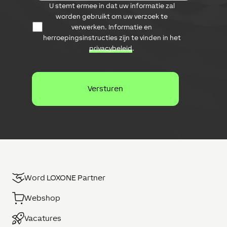
D
U stemt ermee in dat uw informatie zal
a
a
i
worden gebruikt om uw verzoek te
t
l
verwerken. Informatie en
a
a
herroepingsinstructies zijn te vinden in het
b
d
privacybeleid
.
e
r
s
e
c
s
h
e
r
m
i
n
g
Word LOXONE Partner
Webshop
Vacatures