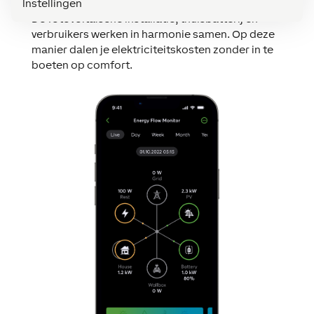
Instellingen
Loxone zorgt voor een intelligent energiebeheer.
De fotovoltaïsche installatie, thuisbatterij en
verbruikers werken in harmonie samen. Op deze
manier dalen je elektriciteitskosten zonder in te
boeten op comfort.