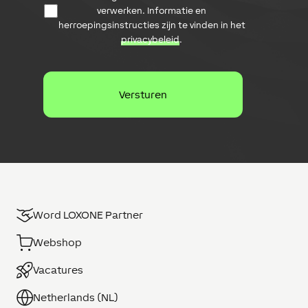
t
l
verwerken. Informatie en
a
a
herroepingsinstructies zijn te vinden in het
b
d
privacybeleid
.
e
r
s
e
c
s
h
e
r
m
i
n
g
Word LOXONE Partner
Webshop
Vacatures
Netherlands (NL)