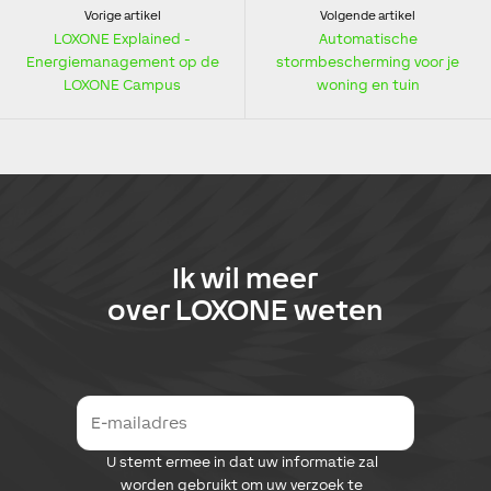
Vorige artikel
Volgende artikel
LOXONE Explained -
Automatische
Energiemanagement op de
stormbescherming voor je
LOXONE Campus
woning en tuin
Ik wil meer
over
LOXONE
weten
E
-
m
D
U stemt ermee in dat uw informatie zal
a
a
i
worden gebruikt om uw verzoek te