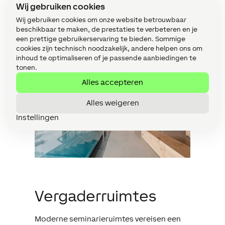
consumption. In addition, automated
Wij gebruiken cookies
alarm messages ensure more cost-
Wij gebruiken cookies om onze website betrouwbaar
effective maintenance, while dimmable
beschikbaar te maken, de prestaties te verbeteren en je
lights and soft sounds create a relaxing
een prettige gebruikerservaring te bieden. Sommige
cookies zijn technisch noodzakelijk, andere helpen ons om
atmosphere.
inhoud te optimaliseren of je passende aanbiedingen te
tonen.
Alles accepteren
Alles weigeren
Instellingen
Vergaderruimtes
Moderne seminarieruimtes vereisen een