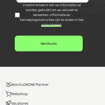
m
D
U stemt ermee in dat uw informatie zal
a
a
i
worden gebruikt om uw verzoek te
t
l
verwerken. Informatie en
a
a
herroepingsinstructies zijn te vinden in het
b
d
privacybeleid
.
e
r
s
e
c
s
h
e
r
m
i
n
g
Word LOXONE Partner
Webshop
Vacatures