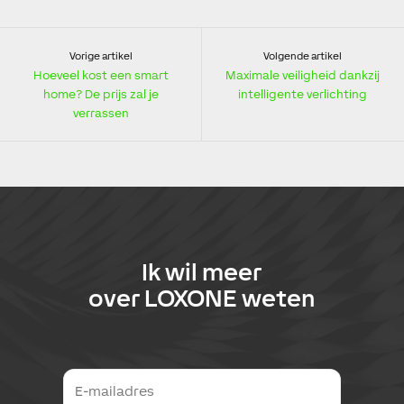
Vorige artikel
Volgende artikel
Hoeveel kost een smart
Maximale veiligheid dankzij
home? De prijs zal je
intelligente verlichting
verrassen
Ik wil meer
over
LOXONE
weten
E
-