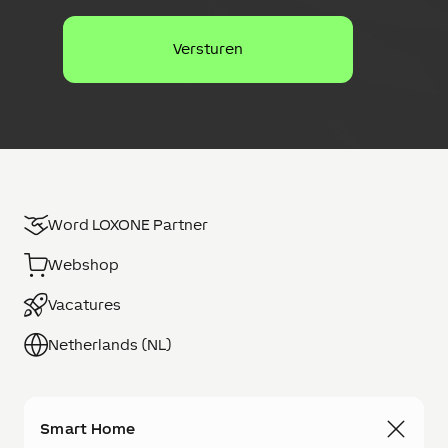
c
s
h
e
r
m
i
n
g
Word LOXONE Partner
Webshop
Vacatures
Netherlands (NL)
Smart Home