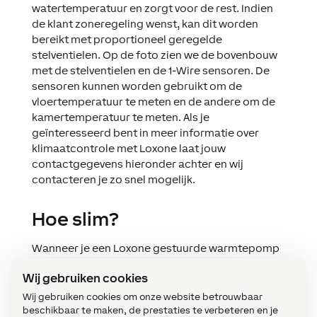
watertemperatuur en zorgt voor de rest. Indien
de klant zoneregeling wenst, kan dit worden
bereikt met proportioneel geregelde
stelventielen. Op de foto zien we de bovenbouw
met de stelventielen en de 1-Wire sensoren. De
sensoren kunnen worden gebruikt om de
vloertemperatuur te meten en de andere om de
kamertemperatuur te meten. Als je
geïnteresseerd bent in meer informatie over
klimaatcontrole met Loxone laat jouw
contactgegevens hieronder achter en wij
contacteren je zo snel mogelijk.
Hoe slim?
Wanneer je een Loxone gestuurde warmtepomp
aankoopt, beschik je over een slim basis
Wij gebruiken cookies
bedradingsbrein dat vrij kan worden uitgebreid.
Als je het zou gebruiken om zonwering en
Wij gebruiken cookies om onze website betrouwbaar
beschikbaar te maken, de prestaties te verbeteren en je
verlichting te regelen, zou je de eerder genoemd