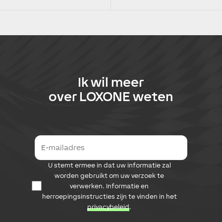
Ik wil meer
over
LOXONE
weten
E
-
m
D
U stemt ermee in dat uw informatie zal
a
a
i
worden gebruikt om uw verzoek te
t
l
verwerken. Informatie en
a
a
herroepingsinstructies zijn te vinden in het
b
d
privacybeleid
.
e
r
s
e