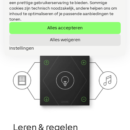
een prettige gebruikerservaring te bieden. Sommige
1-Wire sensoren niet nodig hebben om de
cookies zijn technisch noodzakelijk, andere helpen ons om
kamertemperatuur te meten, aangezien de
inhoud te optimaliseren of je passende aanbiedingen te
Touch knoppen een temperatuur- en
tonen.
vochtigheidssensor bevatten (het wordt
Alles accepteren
aanbevolen om de temperatuur van de
verwarmde vloer te controleren, de Touch
Alles weigeren
knoppen meten alleen de kamertemperatuur).
Instellingen
Leren & regelen