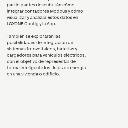
participantes descubrirán cómo
integrar contadores Modbus y cómo
visualizar y analizar estos datos en
LOXONE Config y la App.
También se explorarán las
posibilidades de integración de
sistemas fotovoltaicos, baterías y
cargadores para vehículos eléctricos,
con el objetivo de representar de
forma inteligente los flujos de energía
en una vivienda o edificio.
Gracias a este conocimiento, se
puede implementar una gestión
energética eficiente, incluyendo la
optimización de picos de carga en
entornos comerciales. Para finalizar,
los participantes aprenderán cómo
aprovechar eficazmente la energía