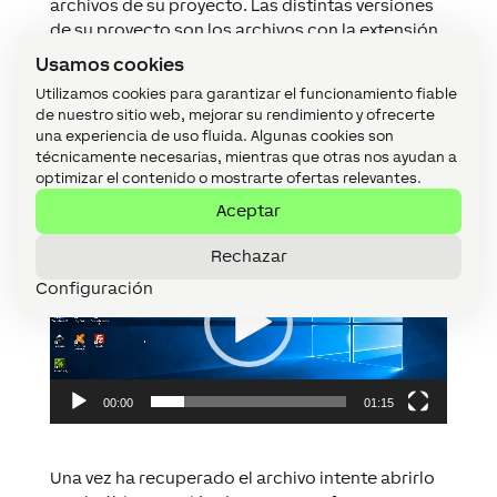
archivos de su
proyecto
. Las distintas versiones
de su
proyecto
son los archivos con la extensión
.
LoxCC
y se diferencian por su fecha y hora con la
Usamos cookies
siguiente estructura:
Utilizamos cookies para garantizar el funcionamiento fiable
sps_xxxx_yyyymmddhhnnss.LoxCC
, donde
de nuestro sitio web, mejorar su rendimiento y ofrecerte
yyyymmddhhnnss
es la fecha y hora que se creó
una experiencia de uso fluida. Algunas cookies son
la versión del
proyecto
. Comparando los
técnicamente necesarias, mientras que otras nos ayudan a
distintos archivos podrá identificar la última
optimizar el contenido o mostrarte ofertas relevantes.
versión de su
proyecto
.
Aceptar
Reproductor
de
Rechazar
vídeo
Configuración
00:00
01:15
Una vez ha recuperado el archivo intente abrirlo