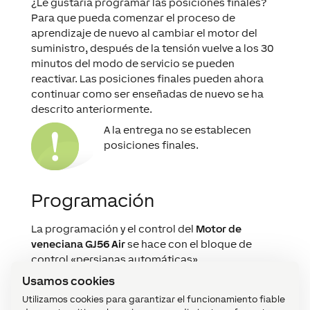
¿Le gustaría programar las posiciones finales?
Para que pueda comenzar el proceso de
aprendizaje de nuevo al cambiar el motor del
suministro, después de la tensión vuelve a los 30
minutos del modo de servicio se pueden
reactivar. Las posiciones finales pueden ahora
continuar como ser enseñadas de nuevo se ha
descrito anteriormente.
A la entrega no se establecen
posiciones finales.
Programación
La programación y el control del
Motor de
veneciana GJ56 Air
se hace con el bloque de
control «persianas automáticas».
Usamos cookies
Sólo tiene que desplegar la unidad de la
persiana
GJ56 Air
del árbol de Periferia en su página del
Utilizamos cookies para garantizar el funcionamiento fiable