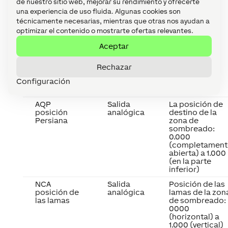
programa. El motor está directamente
de nuestro sitio web, mejorar su rendimiento y ofrecerte
relacionado con el dispositivo y se puede
una experiencia de uso fluida. Algunas cookies son
técnicamente necesarias, mientras que otras nos ayudan a
controlar la unidad y sin salidas adicionales.
optimizar el contenido o mostrarte ofertas relevantes.
Para obtener más información sobre la persiana
Aceptar
automática bloque de programa aquí.
Las siguientes salidas de estado del actuador de
Rechazar
persianas GJ56 Air
pasarán en el bloque
Configuración
«persianas automáticas».
AQP
Salida
La posición de
posición
analógica
destino de la
Persiana
zona de
sombreado:
0.000
(completament
abierta) a 1.000
(en la parte
inferior)
NCA
Salida
Posición de las
posición de
analógica
lamas de la zon
las lamas
de sombreado:
0000
(horizontal) a
1.000 (vertical)