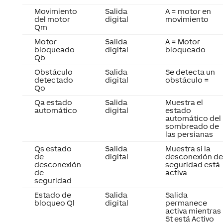
Movimiento
Salida
A = motor en
del motor
digital
movimiento
Qm
Motor
Salida
A = Motor
bloqueado
digital
bloqueado
Qb
Obstáculo
Salida
Se detecta un
detectado
digital
obstáculo =
Qo
Qa estado
Salida
Muestra el
automático
digital
estado
automático del
sombreado de
las persianas
Qs estado
Salida
Muestra si la
de
digital
desconexión de
desconexión
seguridad está
de
activa
seguridad
Estado de
Salida
Salida
bloqueo Ql
digital
permanece
activa mientras
St está Activo