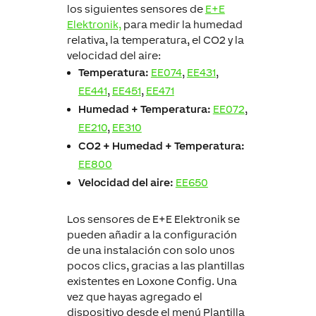
los siguientes sensores de
E+E
Elektronik,
para medir la humedad
relativa, la temperatura, el CO2 y la
velocidad del aire:
Temperatura:
EE074
,
EE431
,
EE441
,
EE451
,
EE471
Humedad + Temperatura:
EE072
,
EE210
,
EE310
CO2 + Humedad + Temperatura:
EE800
Velocidad del aire:
EE650
Los sensores de E+E Elektronik se
pueden añadir a la configuración
de una instalación con solo unos
pocos clics, gracias a las plantillas
existentes en Loxone Config. Una
vez que hayas agregado el
dispositivo desde el menú Plantilla