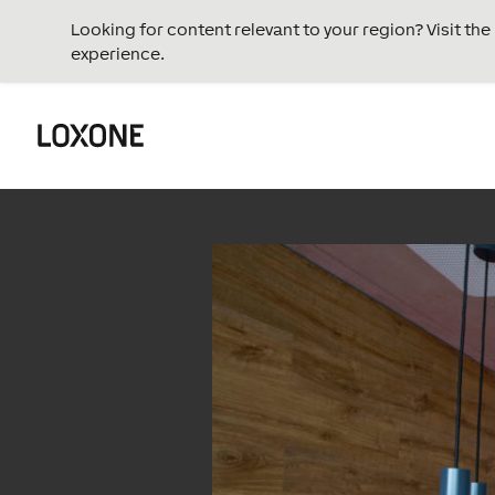
Looking for content relevant to your region? Visit th
experience.