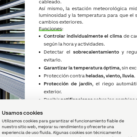
cableado.
Así mismo, la estación meteorológica mide 
luminosidad y la temperatura para que el 
cambios exteriores.
Funciones
:
Controlar individualmente el clima
de cad
según la hora y actividades.
Detectar el
sobrecalentamiento
y regul
evitarlo.
Garantizar la temperatura óptima
, sin ex
Protección contra
heladas, viento, lluvia
.
Protección de jardín
, el riego automát
exterior.
Recibir
notificaciones
sobre los cambios 
Registrar estadísticas
para poder estudia
Usamos cookies
podemos mejorar en algo.
Utilizamos cookies para garantizar el funcionamiento fiable de
nuestro sitio web, mejorar su rendimiento y ofrecerte una
experiencia de uso fluida. Algunas cookies son técnicamente