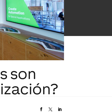
s son
ización?