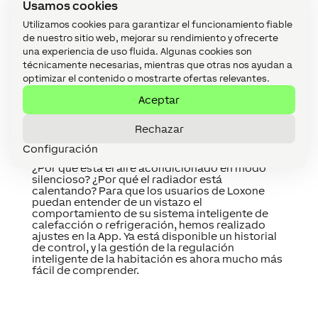
Usamos cookies
Utilizamos cookies para garantizar el funcionamiento fiable
de nuestro sitio web, mejorar su rendimiento y ofrecerte
una experiencia de uso fluida. Algunas cookies son
técnicamente necesarias, mientras que otras nos ayudan a
optimizar el contenido o mostrarte ofertas relevantes.
Historial de control
en
Aceptar
calefacción y
Rechazar
refrigeración
Configuración
¿Por qué está el aire acondicionado en modo
silencioso? ¿Por qué el radiador está
calentando? Para que los usuarios de Loxone
puedan entender de un vistazo el
comportamiento de su sistema inteligente de
calefacción o refrigeración, hemos realizado
ajustes en la App. Ya está disponible un historial
de control, y la gestión de la regulación
inteligente de la habitación es ahora mucho más
fácil de comprender.