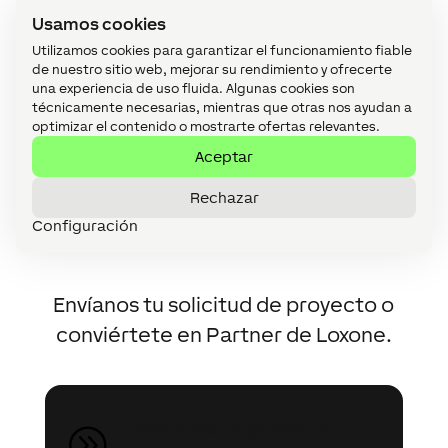
que la configuración sea más clara y sencilla.
Usamos cookies
Utilizamos cookies para garantizar el funcionamiento fiable
de nuestro sitio web, mejorar su rendimiento y ofrecerte
una experiencia de uso fluida. Algunas cookies son
técnicamente necesarias, mientras que otras nos ayudan a
optimizar el contenido o mostrarte ofertas relevantes.
Aceptar
Contacta con
Rechazar
nosotros
Configuración
Envíanos tu solicitud de proyecto o
conviértete en Partner de Loxone.
Cuéntanos tu proyecto
A