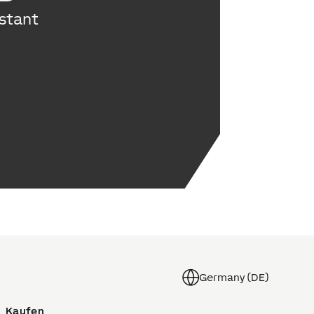
stant
Germany (DE)
Kaufen