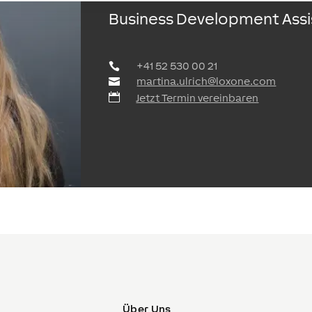
Business Development Assi
+41 52 530 00 21
martina.ulrich@loxone.com
Jetzt Termin vereinbaren
Über Uns