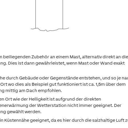
 beiliegenden Zubehör an einem Mast, alternativ direkt an di
ng. Dies ist dann gewährleistet, wenn Mast oder Wand exakt
che durch Gebäude oder Gegenstände entstehen, und so je na
rt wo dies als Beispiel gut funktioniert ist ca. 1,5m über dem
rung mittig am Dach empfohlen.
 Ort wie der Helligkeit ist aufgrund der direkten
enerwärmung der Wetterstation nicht immer geeignet. Der
ung gewählt werden.
in Küstennähe geeignet, da es hier durch die salzhaltige Luft 