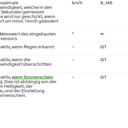
 maximale
km/h
9...145
indigkeit, welche in den
nf Sekunden gemessen
e wird nur geschickt, wenn
ert um mind. 1 km/h geändert
n Messwert des eingebauten
°
∞
rsensors
 aktiv, wenn Regen erkannt
-
0/1
 aktiv, wenn die
-
0/1
indigkeit überschritten
 aktiv,
wenn Sonnenschein
-
0/1
rd
. Dies ist abhängig von der
 Helligkeit, der
, und der Einstellung
onnenschein.