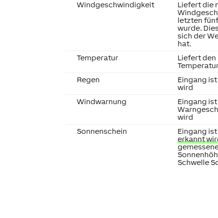
Windgeschwindigkeit
Liefert die
Windgeschw
letzten fü
wurde. Dies
sich der W
hat.
Temperatur
Liefert de
Temperatu
Regen
Eingang ist
wird
Windwarnung
Eingang ist
Warngeschw
wird
Sonnenschein
Eingang ist
erkannt wi
gemessenen
Sonnenhöhe
Schwelle S