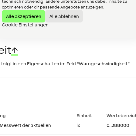
technisch notwendig, andere unterstützen uns dabei, Inhalte zu
blinkt die Status LED bei korrekter Verdrahtung und möglich
optimieren oder dir passende Angebote anzuzeigen.
online) nach kurzer Zeit orange.
Alle akzeptieren
Alle ablehnen
Tree Schnittstelle.
Cookie Einstellungen
eit
↑
rfolgt in den Eigenschaften im Feld “Warngeschwindigkeit”
ung
Einheit
Wertebereic
 Messwert der aktuellen
lx
0...188000