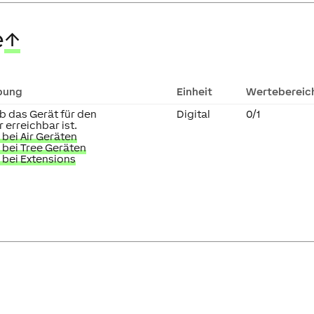
e
↑
bung
Einheit
Wertebereic
ob das Gerät für den
Digital
0/1
 erreichbar ist.
bei Air Geräten
bei Tree Geräten
 bei Extensions