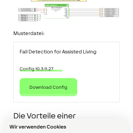
Musterdatei:
Fall Detection for Assisted Living
Config 10.3.11.27
Download Config
Die Vorteile einer
Sturzerkennung mit Loxone
Wir verwenden Cookies