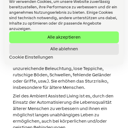
Wir verwenden Cookies, um unsere Website zuverlässig
Laut einer Studie stürzt jede dritte Person über
bereitzustellen, ihre Performance zu verbessern und dir ein
65 Jahre mindestens einmal im Jahr, davon 21 bis
angenehmes Nutzungserlebnis zu bieten. Einige Cookies
45 Prozent wiederholt. Bei den Bewohnern von
sind technisch notwendig, andere unterstützen uns dabei,
Pflegeheimen sind diese Zahlen noch höher:
Inhalte zu optimieren oder dir passende Angebote
Etwa 50 bis 70 Prozent stürzen mindestens
anzuzeigen.
einmal pro Jahr. Bei älteren Menschen mit
Alle akzeptieren
Demenz liegt die Sturzrate sogar bei 66 Prozent.
Alle ablehnen
Sowohl Gegenstände als auch die Umstände in
der (Wohn-)Umgebung einer älteren Person
Cookie Einstellungen
können zu Risikosituationen führen (z.B.
unzureichende Beleuchtung, lose Teppiche,
rutschige Böden, Schwellen, fehlende Geländer
oder Griffe, usw.). Sie erhöhen das Sturzrisiko,
insbesondere für ältere Menschen.
Ziel des Ambient Assisted Living ist es, durch den
Einsatz der Automatisierung die Lebensqualität
älterer Menschen zu verbessern und ihnen ein
möglichst langes unabhängiges Leben zu
ermöglichen, auch bei körperlichen und/oder
geistigen Behinderungen.