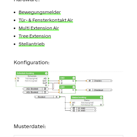
Bewegungsmelder
Tür- & Fensterkontakt Air
Multi Extension Air
Tree Extension
Stellantrieb
Konfiguration:
Musterdatei: