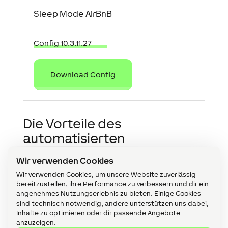
Sleep Mode AirBnB
Config 10.3.11.27
Download Config
Die Vorteile des
automatisierten
Ladevorgangs
Wir verwenden Cookies
Der automatische Schlafmodus sorgt dafür, dass
Wir verwenden Cookies, um unsere Website zuverlässig
bereitzustellen, ihre Performance zu verbessern und dir ein
das leerstehende AirBnB nur auf den tatsächlich
angenehmes Nutzungserlebnis zu bieten. Einige Cookies
notwendigen Energieverbrauch gedrosselt wird.
sind technisch notwendig, andere unterstützen uns dabei,
Zeitgleich wird für die Alarmanlage automatisch
Inhalte zu optimieren oder dir passende Angebote
scharf gestellt. Diese schnell umsetzbare
anzuzeigen.