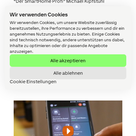
“Der SmartHome Profi” Michael Kipfstuhl
konzentriert sich mit seiner Firma ganz auf die
Wir verwenden Cookies
Umsetzung von Loxone Projekten. Ganz egal ob
Smart Home oder Gewerbeobjekt. Da ist es nur
Wir verwenden Cookies, um unsere Website zuverlässig
konsequent, dass er selbst in einem echten
bereitzustellen, ihre Performance zu verbessern und dir ein
angenehmes Nutzungserlebnis zu bieten. Einige Cookies
Loxone Smart Home lebt.
sind technisch notwendig, andere unterstützen uns dabei,
In seinem Zuhause in der Nähe von Nürnberg hat
Inhalte zu optimieren oder dir passende Angebote
er die gesamte Loxone Produktpalette im
anzuzeigen.
Einsatz. Interessierten Kunden und Besuchern
Alle akzeptieren
dient das Zuhause außerdem als Loxone
Showroom.
Alle ablehnen
Der Sendung mit der Maus war das Smart Home
der Kipfstuhls sogar ein
Sachgeschichte
wert.
Cookie Einstellungen