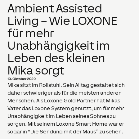
Ambient Assisted
Living – Wie LOXONE
für mehr
Unabhängigkeit im
Leben des kleinen
Mika sorgt
10. Oktober 2020
Mika sitzt im Rollstuhl. Sein Alltag gestaltet sich
daher schwieriger als für die meisten anderen
Menschen. Als Loxone Gold Partner hat Mikas
Vater das Loxone System genutzt, um für mehr
Unabhängigkeit im Leben seines Sohnes zu
sorgen. Mit seinem Loxone Smart Home war er
sogar in “Die Sendung mit der Maus” zu sehen.