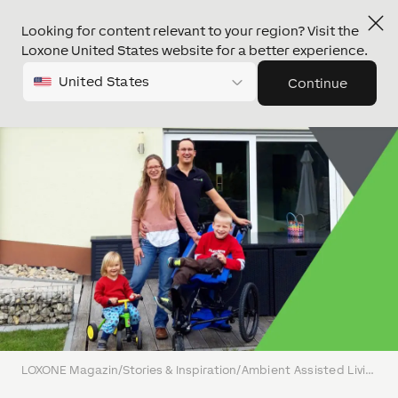
Looking for content relevant to your region? Visit the
Loxone United States website for a better experience.
United States
Continue
LOXONE Magazin
/
Stories & Inspiration
/
Ambient Assisted Living – Wie LOXONE für mehr Unabhängigkeit im Leben des kleinen Mika sorgt