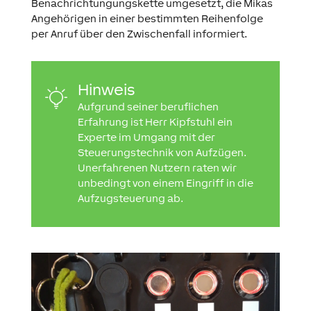
Benachrichtungungskette umgesetzt, die Mikas
Angehörigen in einer bestimmten Reihenfolge
per Anruf über den Zwischenfall informiert.
Hinweis
Aufgrund seiner beruflichen
Erfahrung ist Herr Kipfstuhl ein
Experte im Umgang mit der
Steuerungstechnik von Aufzügen.
Unerfahrenen Nutzern raten wir
unbedingt von einem Eingriff in die
Aufzugsteuerung ab.