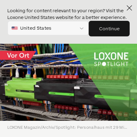
Looking for content relevant to your region? Visit the
Loxone United States website for a better experience.
United States
Continue
LOXONE Magazin
/
Archiv
/
Spotlight: Personalhaus mit 29 Miniservern