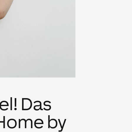
el! Das
 Home by