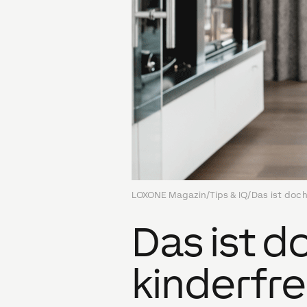
LOXONE Magazin
/
Tips & IQ
/
Das ist doc
Das ist d
kinderfr