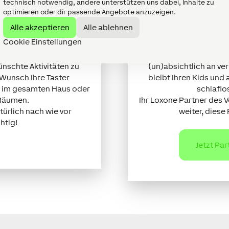
technisch notwendig, andere unterstützen uns dabei, Inhalte zu
optimieren oder dir passende Angebote anzuzeigen.
perre
Tipp: TV S
Alle akzeptieren
Alle ablehnen
Cookie Einstellungen
n Gegenständen herum –
Eine TV Sperre ab 2
cht sollen. So auch zum
Sprösslinge nicht ohne 
ünschte Aktivitäten zu
(un)absichtlich an ve
 Wunsch Ihre Taster
bleibt Ihren Kids und
r im gesamten Haus oder
schlaflo
Räumen.
Ihr Loxone Partner des V
türlich nach wie vor
weiter, diese
htig!
Jetzt Pa