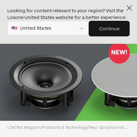
Looking for content relevant to your region? Visit the
Loxone United States website for a better experience.
United States
Continue
LOXONE Magazin
/
Products & Technology
/
Neu: Quadral Install 7 Speaker