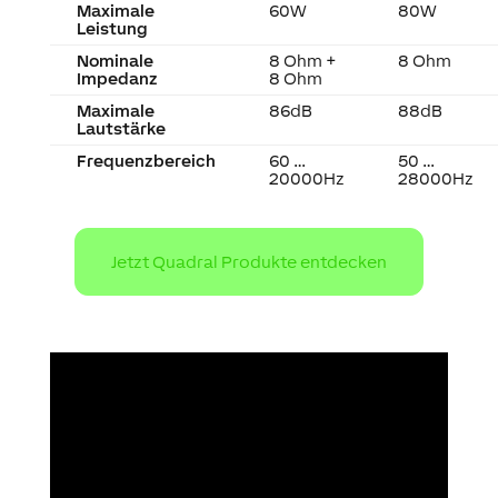
Maximale
60W
80W
Leistung
Nominale
8 Ohm +
8 Ohm
Impedanz
8 Ohm
Maximale
86dB
88dB
Lautstärke
Frequenzbereich
60 …
50 …
20000Hz
28000Hz
Jetzt Quadral Produkte entdecken