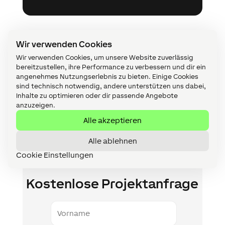
Wir verwenden Cookies
Wir verwenden Cookies, um unsere Website zuverlässig
Loxone Partner werden
bereitzustellen, ihre Performance zu verbessern und dir ein
A
angenehmes Nutzungserlebnis zu bieten. Einige Cookies
sind technisch notwendig, andere unterstützen uns dabei,
Werden Sie in nur 2 Minuten Loxone
Inhalte zu optimieren oder dir passende Angebote
Partner – ohne Risiko & versteckte
anzuzeigen.
Kosten.
Alle akzeptieren
Alle ablehnen
Cookie Einstellungen
Kostenlose Projektanfrage
Vorname