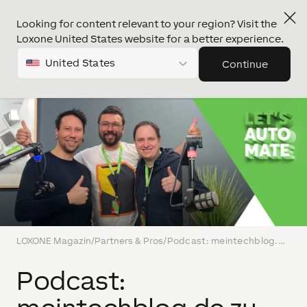
Looking for content relevant to your region? Visit the
Loxone United States website for a better experience.
United States
Continue
LOXONE Magazin
/
Partners & Pros
/
Podcast: meintechblog.de zu Besuch am LOXONE Campus
Podcast: