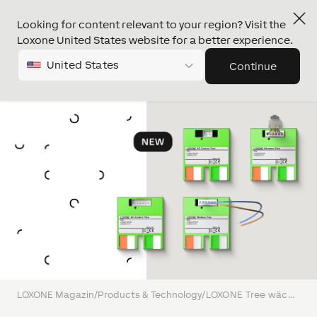
Looking for content relevant to your region? Visit the
Loxone United States website for a better experience.
United States
Continue
LOXONE Magazin
/
Products & Technology
/
LOXONE Tree wächst – noch mehr Flexibilität für deine Projekte