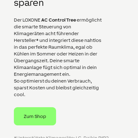
sparen
Der LOXONE
AC Control Tree
ermöglicht
die smarte Steuerung von
Klimageräten acht führender
Hersteller* und integriert diese nahtlos
in das perfekte Raumklima, egal ob
Kühlen im Sommer oder Heizen in der
Übergangszeit. Deine smarte
Klimaanlage fügt sich optimal in dein
Energiemanagement ein.
So optimierst du deinen Verbrauch,
sparst Kosten und bleibst gleichzeitig
cool.
Zum Shop
*Unterstützte Klimageräte: LG, Daikin P1P2,