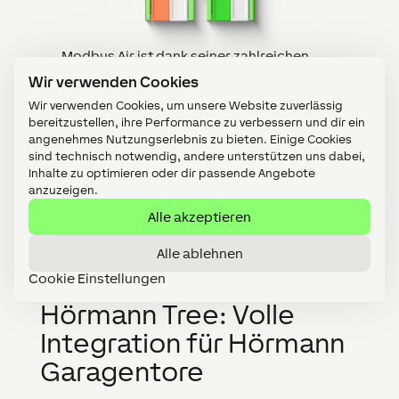
Modbus Air ist dank seiner zahlreichen
Einsatzgebiete längst eines unserer
Wir verwenden Cookies
beliebtesten Schnittstellenmodule. Durch
Wir verwenden Cookies, um unsere Website zuverlässig
die neue Tree-Variante stehen dir nun noch
bereitzustellen, ihre Performance zu verbessern und dir ein
mehr Möglichkeiten offen.
angenehmes Nutzungserlebnis zu bieten. Einige Cookies
sind technisch notwendig, andere unterstützen uns dabei,
Inhalte zu optimieren oder dir passende Angebote
anzuzeigen.
Jetzt kaufen
Alle akzeptieren
Alle ablehnen
Cookie Einstellungen
Hörmann Tree: Volle
Integration für Hörmann
Garagentore