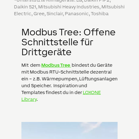
Daikin S21, Mitsubishi Heavy Industries, Mitsubishi
Electric, Gree, Sinclair, Panasonic, Toshiba
Modbus Tree: Offene
Schnittstelle für
Drittgeräte
Mit dem
Modbus Tree
bindest du Geräte
mit Modbus RTU-Schnittstelle dezentral
ein – z.B. Wärmepumpen, Lüftungsanlagen
und Speicher. Inspiration und
Templates findest du in der
LOXONE
Library
.