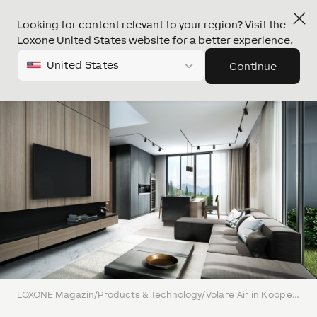
Looking for content relevant to your region? Visit the
Loxone United States website for a better experience.
United States
Continue
LOXONE Magazin
/
Products & Technology
/
Volare Air in Kooperation mit Molto Luce